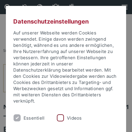
Direkt
Direkt
zum
zur
Inhalt
Fußleiste
Datenschutzeinstellungen
Auf unserer Webseite werden Cookies
verwendet. Einige davon werden zwingend
benötigt, während es uns andere ermöglichen,
Sie sind hier:
Startseite
...
index
Ihre Nutzererfahrung auf unserer Webseite zu
verbessern. Ihre getroffenen Einstellungen
können jederzeit in unserer
Datenschutzerklärung bearbeitet werden. Mit
den Cookies zur Videowiedergabe werden auch
Cookies des Drittanbieters zu Targeting- und
Werbezwecken gesetzt und Informationen ggf.
mit weiteren Diensten des Drittanbieters
verknüpft.
Newsletter Uni Tübingen aktuell Nr. 4/2011
– 17.10.2011
Essentiell
Videos
Editorial