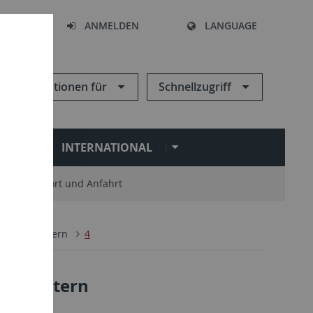
HEN
ANMELDEN
LANGUAGE
Informationen für
Schnellzugriff
N
INTERNATIONAL
Standort und Anfahrt
4
Uni intern
4
 Uni intern