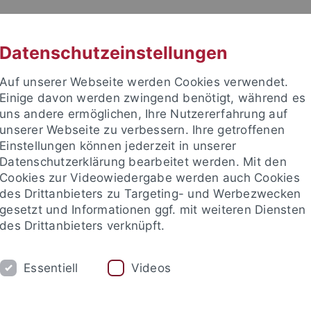
RACHE
UNI A-Z
KONTAKT
SUC
Datenschutzeinstellungen
Auf unserer Webseite werden Cookies verwendet.
Einige davon werden zwingend benötigt, während es
uns andere ermöglichen, Ihre Nutzererfahrung auf
unserer Webseite zu verbessern. Ihre getroffenen
TUDIUM
Einstellungen können jederzeit in unserer
FORSCHUNG
EINRICHTUNGE
Datenschutzerklärung bearbeitet werden. Mit den
Cookies zur Videowiedergabe werden auch Cookies
les und Publikationen
Campusleben
Im Dialog
Karriere
des Drittanbieters zu Targeting- und Werbezwecken
gesetzt und Informationen ggf. mit weiteren Diensten
des Drittanbieters verknüpft.
 und Publikationen
Newsletter Uni Tübingen aktuell
2011
Essentiell
Videos
tter Uni Tübingen aktuell Nr. 4/2011: