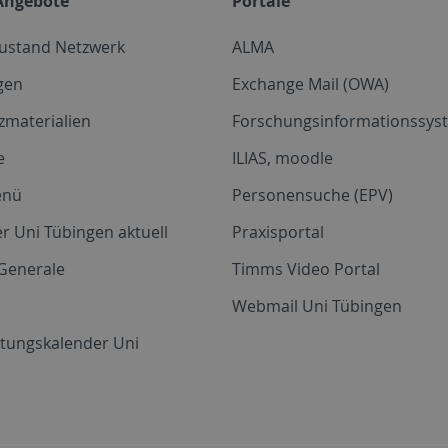
Angebote
Portale
zustand Netzwerk
ALMA
gen
Exchange Mail (OWA)
zmaterialien
Forschungsinformationssyst
e
ILIAS, moodle
enü
Personensuche (EPV)
r Uni Tübingen aktuell
Praxisportal
Generale
Timms Video Portal
Webmail Uni Tübingen
ltungskalender Uni