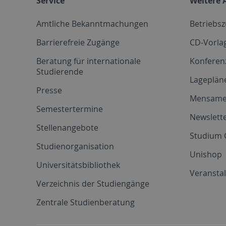
Service
Weitere 
Amtliche Bekanntmachungen
Betriebs
Barrierefreie Zugänge
CD-Vorla
Beratung für internationale
Konferen
Studierende
Lageplän
Presse
Mensam
Semestertermine
Newslette
Stellenangebote
Studium 
Studienorganisation
Unishop
Universitätsbibliothek
Veransta
Verzeichnis der Studiengänge
Zentrale Studienberatung