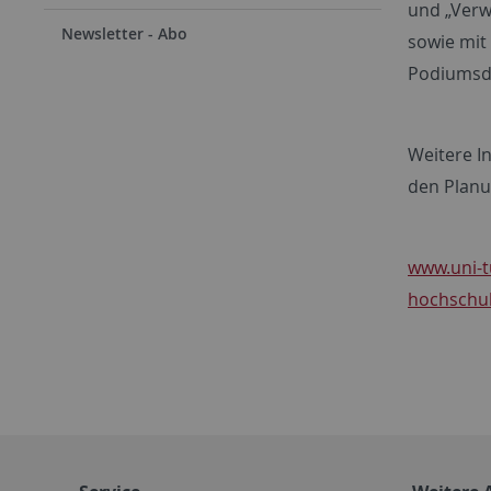
und „Verw
Newsletter - Abo
sowie mit
Podiumsdi
Weitere In
den Planu
www.uni-t
hochschul