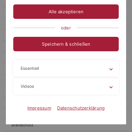
Abteilung 2 - Arbeitssicherheit
Alle akzeptieren
Organisation von Arbeits-, Gesundheits- und Umweltschutz
Gefährdungsbeurteilung
oder
Betriebsanweisungen - Unterweisungen
Speichern & schließen
Persönliche Schutzausrüstungen
Gefahrstoffe
Essentiell
Biologische Sicherheit
Psychische Belastungen
Videos
Erste Hilfe
Arbeitsunfall
Impressum
Datenschutzerklärung
Unfallversicherungsschutz
Brandschutz