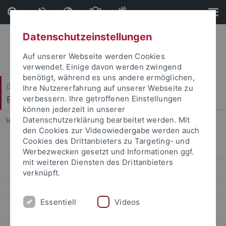
Direkt
Direkt
zum
zur
Inhalt
Fußleiste
Datenschutzeinstellungen
Auf unserer Webseite werden Cookies
verwendet. Einige davon werden zwingend
benötigt, während es uns andere ermöglichen,
Dezernat VIII
Ihre Nutzererfahrung auf unserer Webseite zu
Bau, Arbeitssicherheit und Umwelt
verbessern. Ihre getroffenen Einstellungen
können jederzeit in unserer
Datenschutzerklärung bearbeitet werden. Mit
Sie sind hier:
Startseite
...
Krisen- und Alarmplan
den Cookies zur Videowiedergabe werden auch
Cookies des Drittanbieters zu Targeting- und
Trinkwasserqualität UT
Werbezwecken gesetzt und Informationen ggf.
mit weiteren Diensten des Drittanbieters
Bauliche Schadstoffe UT
verknüpft.
Koordination der Sicherheits-Stabsfunktionen
Essentiell
Videos
Abteilung 1 - Bau und Fläche