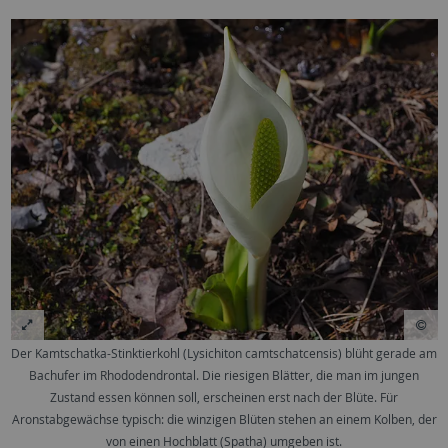
Der Kamtschatka-Stinktierkohl (Lysichiton camtschatcensis) blüht gerade am
Bachufer im Rhododendrontal. Die riesigen Blätter, die man im jungen
Zustand essen können soll, erscheinen erst nach der Blüte. Für
Aronstabgewächse typisch: die winzigen Blüten stehen an einem Kolben, der
von einen Hochblatt (Spatha) umgeben ist.