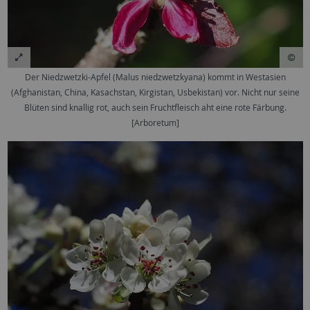
Der Niedzwetzki-Apfel (Malus niedzwetzkyana) kommt in Westasien
(Afghanistan, China, Kasachstan, Kirgistan, Usbekistan) vor. Nicht nur seine
Blüten sind knallig rot, auch sein Fruchtfleisch aht eine rote Färbung.
[Arboretum]