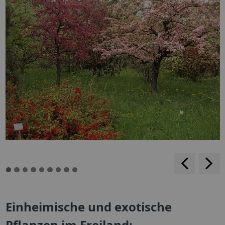
rückwärt
v
blättern
b
Einheimische und exotische