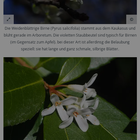
Die Weidenblättrige Birne (Pyrus salicifolia) stammt aus dem Kaukasus und
blüht gerade im Arboretum. Die violetten Staubbeutel sind typisch für Birnen
(im Gegensatz zum Apfel). bei dieser Art ist allerdinsg die Belaubung
speziell: sie hat lange und ganz schmale, silbrige Blätter.