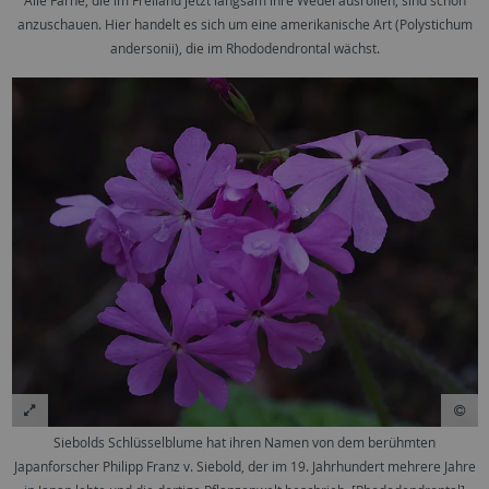
Alle Farne, die im Freiland jetzt langsam ihre Wedel ausrollen, sind schön
anzuschauen. Hier handelt es sich um eine amerikanische Art (Polystichum
andersonii), die im Rhododendrontal wächst.
Siebolds Schlüsselblume hat ihren Namen von dem berühmten
Japanforscher Philipp Franz v. Siebold, der im 19. Jahrhundert mehrere Jahre