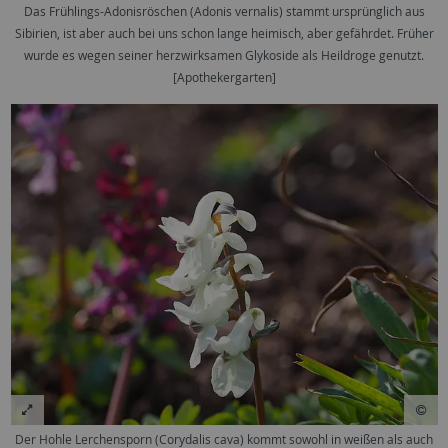
Das Frühlings-Adonisröschen (Adonis vernalis) stammt ursprünglich aus
Sibirien, ist aber auch bei uns schon lange heimisch, aber gefährdet. Früher
wurde es wegen seiner herzwirksamen Glykoside als Heildroge genutzt.
[Apothekergarten]
Der Hohle Lerchensporn (Corydalis cava) kommt sowohl in weißen als auch