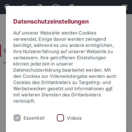
Direkt
Direkt
zum
zur
Inhalt
Fußleiste
Datenschutzeinstellungen
Auf unserer Webseite werden Cookies
verwendet. Einige davon werden zwingend
benötigt, während es uns andere ermöglichen,
Botanischer Garten
Ihre Nutzererfahrung auf unserer Webseite zu
verbessern. Ihre getroffenen Einstellungen
Sie sind hier:
Startseite
...
Freiland
können jederzeit in unserer
Datenschutzerklärung bearbeitet werden. Mit
den Cookies zur Videowiedergabe werden auch
Besucherinformation
Cookies des Drittanbieters zu Targeting- und
Werbezwecken gesetzt und Informationen ggf.
Veranstaltungen und Aktuelles
mit weiteren Diensten des Drittanbieters
verknüpft.
Der Garten
Freiland
Essentiell
Videos
Arboretum