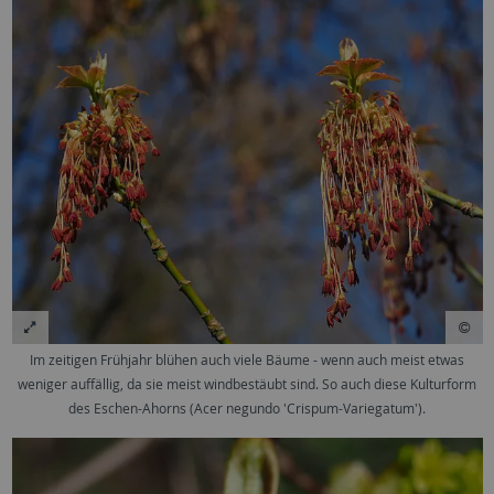
Im zeitigen Frühjahr blühen auch viele Bäume - wenn auch meist etwas
weniger auffällig, da sie meist windbestäubt sind. So auch diese Kulturform
des Eschen-Ahorns (Acer negundo 'Crispum-Variegatum').