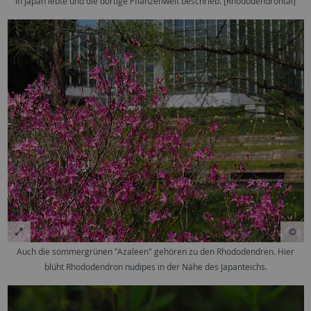
in Japan lebte und die dortige Pflanzenwelt beschrieb. [Rhododendrontal]
Auch die sommergrünen "Azaleen" gehören zu den Rhododendren. Hier
blüht Rhododendron nudipes in der Nähe des Japanteichs.