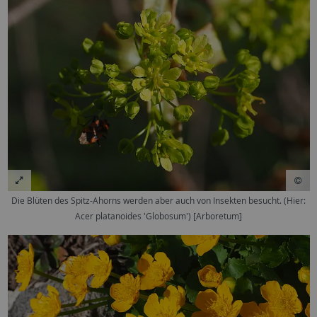
Die Blüten des Spitz-Ahorns werden aber auch von Insekten besucht. (Hier:
Acer platanoides 'Globosum') [Arboretum]