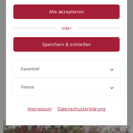
Alpinum
Alle akzeptieren
Rhododendron-Tal
Karnivore Pflanzen
oder
Moose
Speichern & schließen
Erhaltungskulturen
Wildbienen
Essentiell
Gewächshäuser
Grüne Werkstatt
Videos
Kontakt & weitere Informationen
Highlight des Monats
Impressum
Datenschutzerklärung