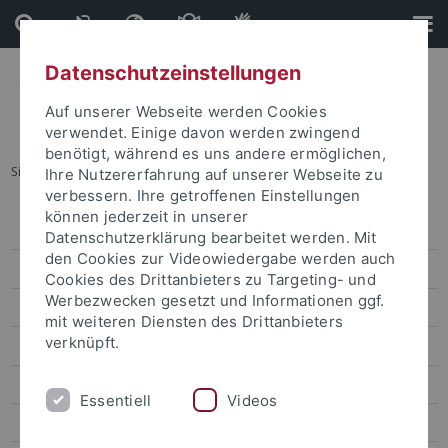
Direkt
Direkt
zum
zur
Inhalt
Fußleiste
Datenschutzeinstellungen
Auf unserer Webseite werden Cookies
verwendet. Einige davon werden zwingend
benötigt, während es uns andere ermöglichen,
Sie sind hier:
Startseite
...
Rechtswissenschaften
Ihre Nutzererfahrung auf unserer Webseite zu
verbessern. Ihre getroffenen Einstellungen
können jederzeit in unserer
Forschungsförderung
Datenschutzerklärung bearbeitet werden. Mit
den Cookies zur Videowiedergabe werden auch
Forschungsfördernachrichten
Cookies des Drittanbieters zu Targeting- und
Werbezwecken gesetzt und Informationen ggf.
Ausschreibungen
mit weiteren Diensten des Drittanbieters
verknüpft.
Alte Kulturen
Außereuropäische Sprachen und Kulturen
Essentiell
Videos
Biologie und Lebenswissenschaften