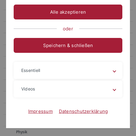
Chemie
Alle akzeptieren
Erziehungswissenschaft und Bildungsforschung
Geschichtswissenschaft
oder
Geowissenschaften
Speichern & schließen
Informatik
Literaturwissenschaft
Essentiell
Mathematik
Medienwissenschaft
Videos
Neurowissenschaft
Pharmazie
Impressum
Datenschutzerklärung
Philosophie
Physik