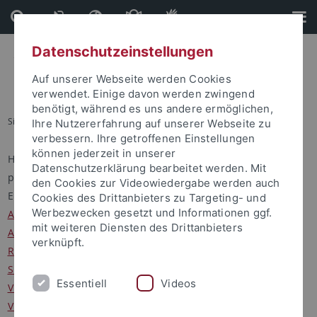
Direkt
Direkt
zum
zur
Inhalt
Fußleiste
Datenschutzeinstellungen
Auf unserer Webseite werden Cookies
verwendet. Einige davon werden zwingend
benötigt, während es uns andere ermöglichen,
Sie sind hier:
Startseite
...
People
Ihre Nutzererfahrung auf unserer Webseite zu
verbessern. Ihre getroffenen Einstellungen
können jederzeit in unserer
Here you will find some basic information about all those
Datenschutzerklärung bearbeitet werden. Mit
people who are members of - or somehow related to the
den Cookies zur Videowiedergabe werden auch
ERCCT, like
Cookies des Drittanbieters zu Targeting- und
Werbezwecken gesetzt und Informationen ggf.
Advisory Board
members
mit weiteren Diensten des Drittanbieters
Associate Fellows
verknüpft.
Resident Fellows
Short Term Resident Fellows
Essentiell
Videos
Visiting Fellows
Visiting Scholars