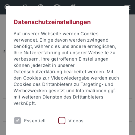
Direkt
Direkt
zum
zur
Inhalt
Fußleiste
Datenschutzeinstellungen
Auf unserer Webseite werden Cookies
verwendet. Einige davon werden zwingend
benötigt, während es uns andere ermöglichen,
Sie sind hier:
Startseite
...
2019 7th YSW Selection
Ihre Nutzererfahrung auf unserer Webseite zu
verbessern. Ihre getroffenen Einstellungen
können jederzeit in unserer
2019 7th YSW Selection
Datenschutzerklärung bearbeitet werden. Mit
den Cookies zur Videowiedergabe werden auch
2018 6th YSW Selection
Cookies des Drittanbieters zu Targeting- und
Werbezwecken gesetzt und Informationen ggf.
2017 5th. YSW Selection
mit weiteren Diensten des Drittanbieters
verknüpft.
2016 4th. YSW Selection
2015 3rd. YSW Selection
Essentiell
Videos
2013 2nd. YSW Selection