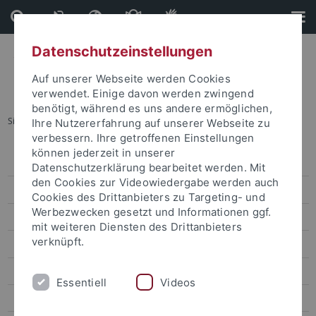
Direkt
Direkt
zum
zur
Inhalt
Fußleiste
Datenschutzeinstellungen
Auf unserer Webseite werden Cookies
verwendet. Einige davon werden zwingend
benötigt, während es uns andere ermöglichen,
Sie sind hier:
Startseite
...
Tests und Prüfungen
Ihre Nutzererfahrung auf unserer Webseite zu
verbessern. Ihre getroffenen Einstellungen
können jederzeit in unserer
Haus der Sprachen
Datenschutzerklärung bearbeitet werden. Mit
den Cookies zur Videowiedergabe werden auch
Deutschkurse
Cookies des Drittanbieters zu Targeting- und
Werbezwecken gesetzt und Informationen ggf.
Fremdsprachen lernen
mit weiteren Diensten des Drittanbieters
verknüpft.
Sprachen / Kurskonzepte
Termine
Essentiell
Videos
Teilnahmebedingungen