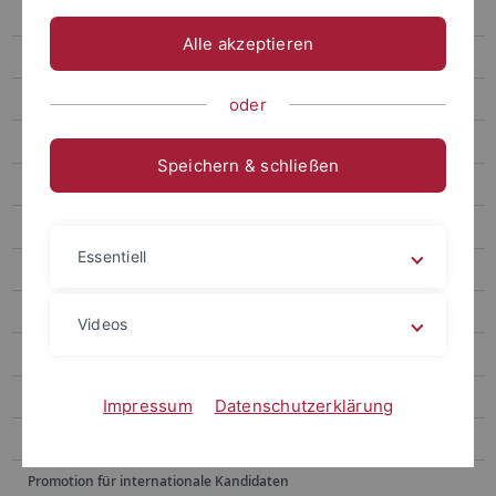
Buddy Programm
Alle akzeptieren
Orientierungs- / Kursangebote
Semesterplanung
oder
Freizeitaktivitäten
Speichern & schließen
Workshops/Selbststudium
Prüfungsphase
Essentiell
Fach-/Hochschulwechsel
STIBET-Stipendien
Videos
Studienfinanzierung für internationale Studierende
Individuelle Beratung
Impressum
Datenschutzerklärung
FAQ
Promotion für internationale Kandidaten