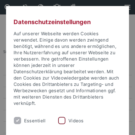
Direkt
Direkt
zum
zur
Inhalt
Fußleiste
Datenschutzeinstellungen
Auf unserer Webseite werden Cookies
verwendet. Einige davon werden zwingend
benötigt, während es uns andere ermöglichen,
Sie sind hier:
Startseite
...
Orientierungs- / Kursangebote
Ihre Nutzererfahrung auf unserer Webseite zu
verbessern. Ihre getroffenen Einstellungen
können jederzeit in unserer
Degree-seeking students
Datenschutzerklärung bearbeitet werden. Mit
den Cookies zur Videowiedergabe werden auch
Studienangebot für internationale Studierende
Cookies des Drittanbieters zu Targeting- und
Werbezwecken gesetzt und Informationen ggf.
Bewerbung für internationale Studierende
mit weiteren Diensten des Drittanbieters
verknüpft.
Studienanfang für internationale Studierende
Housing
Essentiell
Videos
Help Desk