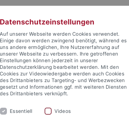
RACHE
UNI A-Z
KONTAKT
SUC
Datenschutzeinstellungen
Auf unserer Webseite werden Cookies verwendet.
Einige davon werden zwingend benötigt, während es
uns andere ermöglichen, Ihre Nutzererfahrung auf
unserer Webseite zu verbessern. Ihre getroffenen
TUDIUM
Einstellungen können jederzeit in unserer
FORSCHUNG
EINRICHTUNGE
Datenschutzerklärung bearbeitet werden. Mit den
Cookies zur Videowiedergabe werden auch Cookies
bung und Immatrikulation
Beratung und Info
Studienorga
des Drittanbieters zu Targeting- und Werbezwecken
gesetzt und Informationen ggf. mit weiteren Diensten
des Drittanbieters verknüpft.
und Immatrikulation
Sonderfälle Bewerbung
Studieren ohne
Essentiell
Videos
schulzugang für beruflich