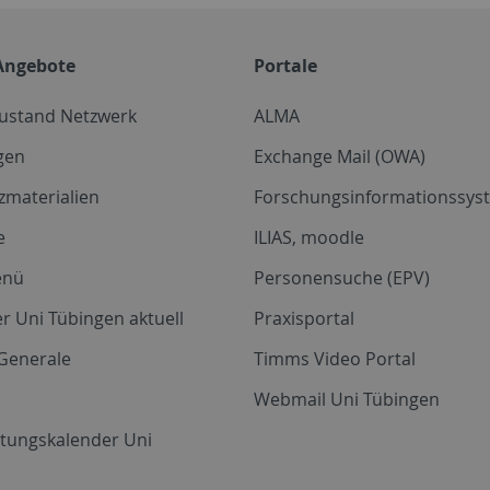
Angebote
Portale
zustand Netzwerk
ALMA
gen
Exchange Mail (OWA)
zmaterialien
Forschungsinformationssyst
e
ILIAS, moodle
enü
Personensuche (EPV)
r Uni Tübingen aktuell
Praxisportal
Generale
Timms Video Portal
Webmail Uni Tübingen
ltungskalender Uni