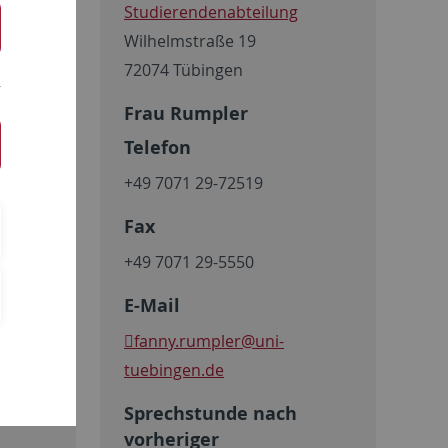
Studierendenabteilung
Wilhelmstraße 19
rten, die
72074 Tübingen
er eine
Frau Rumpler
Telefon
+49 7071 29-72519
Fax
+49 7071 29-5550
E-Mail
fanny.rumpler
@uni-
icher
tuebingen.de
Link
Wie
Sprechstunde nach
vorheriger