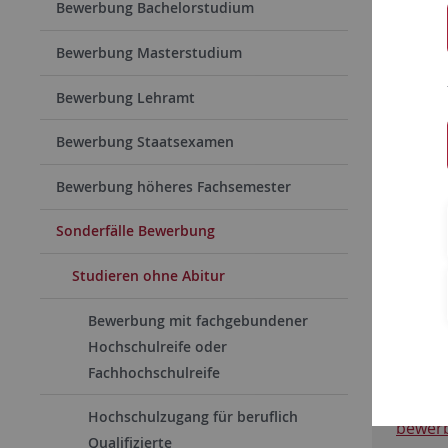
Quali
Bewerbung Bachelorstudium
Die Unive
Bewerbung Masterstudium
anstelle e
Bewerbung Lehramt
berufliche
Bewerbung Staatsexamen
Dieses Ang
Bewerbung höheres Fachsemester
Meister
Sonderfälle Bewerbung
Gesell
Studieren ohne Abitur
Hier finde
Bewerbung mit fachgebundener
Hochschulreife oder
Wenn S
Fachhochschulreife
Qualif
Hochschulzugang für beruflich
bewerb
Qualifizierte