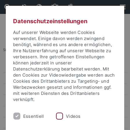
Direkt
Direkt
zum
zur
Inhalt
Fußleiste
Datenschutzeinstellungen
Auf unserer Webseite werden Cookies
verwendet. Einige davon werden zwingend
benötigt, während es uns andere ermöglichen,
Sie sind hier:
Startseite
...
Master
Ihre Nutzererfahrung auf unserer Webseite zu
verbessern. Ihre getroffenen Einstellungen
können jederzeit in unserer
Verzeichnis der Studiengänge
Datenschutzerklärung bearbeitet werden. Mit
den Cookies zur Videowiedergabe werden auch
Studiengänge in Kooperation mit anderen Universitäten
Cookies des Drittanbieters zu Targeting- und
Werbezwecken gesetzt und Informationen ggf.
Studienmodelle
mit weiteren Diensten des Drittanbieters
verknüpft.
Masterstudiengänge
Lehramtsstudium
Essentiell
Videos
Vorlesungsverzeichnis