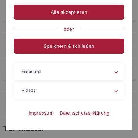
Überfachliche Kompetenzen
Alle akzeptieren
Transdisciplinary Course Program
Bachelor
oder
Master
Speichern & schließen
Zertifikate
Global Awareness Education
Essentiell
Gesellschaftliches Engagement
CIVIS Micro-Programmes
Videos
Team
Weitere Schlüsselqualifikations-Angebote
Impressum
Datenschutzerklärung
TCP Master