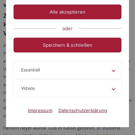
vielfältigen Interessensgebieten
Alle akzeptieren
Zum Tode von Professor Dr. Dr. h.c.
Herbert Heyer ein Nachruf von Michael
oder
Voit und Martin Zerner
Speichern & schließen
Im Februar 2018 verstarb unerwartet im Alter von 81 Jahren
Professor Dr. Dr. h.c. Herbert Heyer. Er hatte 35 Jahre lang
einen Lehrstuhl für Reine und Angewandte Mathematik an der
Universität Tübingen inne und hat das dortige Mathematische
Essentiell
Institut nachhaltig geprägt; bis zu seinem Lebensende war er
an diesem wissenschaftlich tätig. Herbert Heyer war ein
Videos
international führender Vertreter in seinem Fachgebiet, der
Stochastik. Verschiedene Teilgebiete der Stochastik wurden von
ihm durch zahlreiche Schriften und die Organisation vieler
Impressum
Datenschutzerklärung
internationaler Tagungen maßgeblich gestaltet.
Herbert Heyer wurde 1936 in Kassel geboren. Er studierte