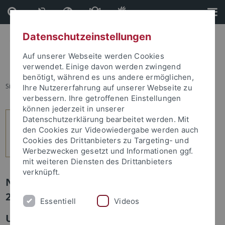
Direkt
Direkt
zum
zur
Inhalt
Fußleiste
Datenschutzeinstellungen
Auf unserer Webseite werden Cookies
verwendet. Einige davon werden zwingend
benötigt, während es uns andere ermöglichen,
Sie sind hier:
Startseite
...
4
Ihre Nutzererfahrung auf unserer Webseite zu
verbessern. Ihre getroffenen Einstellungen
können jederzeit in unserer
Datenschutzerklärung bearbeitet werden. Mit
den Cookies zur Videowiedergabe werden auch
Cookies des Drittanbieters zu Targeting- und
Werbezwecken gesetzt und Informationen ggf.
mit weiteren Diensten des Drittanbieters
verknüpft.
Newsletter Uni Tübingen aktuell Nr.
2/2018: Leute
Essentiell
Videos
Universalist der Mathematik mit