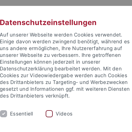
RACHE
UNI A-Z
KONTAKT
SUC
Datenschutzeinstellungen
Auf unserer Webseite werden Cookies verwendet.
Einige davon werden zwingend benötigt, während es
uns andere ermöglichen, Ihre Nutzererfahrung auf
unserer Webseite zu verbessern. Ihre getroffenen
TUDIUM
Einstellungen können jederzeit in unserer
FORSCHUNG
EINRICHTUNGE
Datenschutzerklärung bearbeitet werden. Mit den
Cookies zur Videowiedergabe werden auch Cookies
les und Publikationen
Campusleben
Im Dialog
Karriere
des Drittanbieters zu Targeting- und Werbezwecken
gesetzt und Informationen ggf. mit weiteren Diensten
des Drittanbieters verknüpft.
 und Publikationen
Newsletter Uni Tübingen aktuell
2020
Essentiell
Videos
onalnachrichten