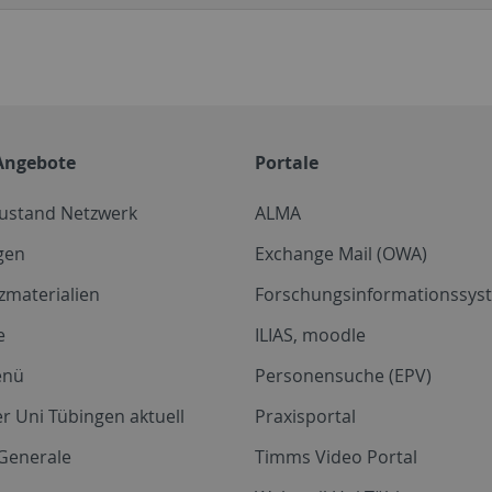
Angebote
Portale
zustand Netzwerk
ALMA
gen
Exchange Mail (OWA)
zmaterialien
Forschungsinformationssyst
e
ILIAS, moodle
enü
Personensuche (EPV)
r Uni Tübingen aktuell
Praxisportal
Generale
Timms Video Portal