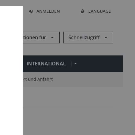
HEN
ANMELDEN
LANGUAGE
Informationen für
Schnellzugriff
N
INTERNATIONAL
Standort und Anfahrt
Leute
6