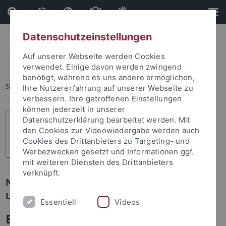
Direkt
Direkt
zum
zur
Inhalt
Fußleiste
Datenschutzeinstellungen
Auf unserer Webseite werden Cookies
verwendet. Einige davon werden zwingend
benötigt, während es uns andere ermöglichen,
Sie sind hier:
Startseite
...
9
Ihre Nutzererfahrung auf unserer Webseite zu
verbessern. Ihre getroffenen Einstellungen
können jederzeit in unserer
Datenschutzerklärung bearbeitet werden. Mit
den Cookies zur Videowiedergabe werden auch
Cookies des Drittanbieters zu Targeting- und
Werbezwecken gesetzt und Informationen ggf.
mit weiteren Diensten des Drittanbieters
verknüpft.
Newsletter Uni Tübingen aktuell Nr. 1/2022:
Leute
Essentiell
Videos
Bedeutender Bienenforscher,