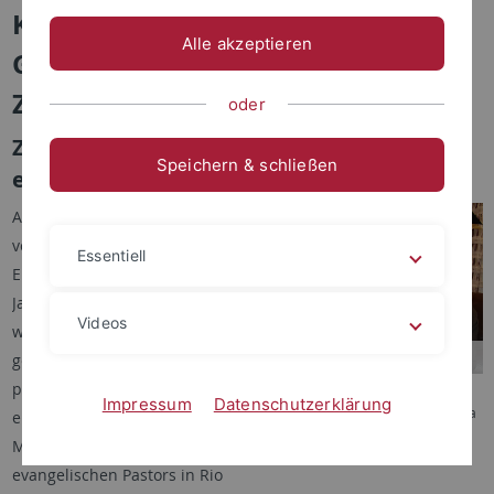
Kenner des Araukarienwalds und
Alle akzeptieren
Gründungsdirektor des Brasilien-
Zentrums
oder
Zum Tode von Professor Dr. Wolf Engels
Speichern & schließen
ein Nachruf von Stefan Laufer
Am 18. Dezember 2021
verstarb Professor Dr. Wolf
Essentiell
Engels im Alter von 86 in
Jahren in Tübingen. Engels
Videos
wurde 1935 in Halle/Saale
geboren. Die ersten
portugiesischen Wörter lernte
Professor Dr. Wolf Engels (links)
Impressum
Datenschutzerklärung
2009 bei der Promotion von Regina
er bereits als Kind von seiner
Grupp mit dem "Engels'schen Ei"
Mutter, die als Tochter eines
evangelischen Pastors in Rio