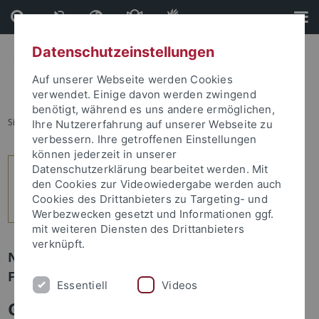
Direkt
Direkt
zum
zur
Inhalt
Fußleiste
Datenschutzeinstellungen
Auf unserer Webseite werden Cookies
verwendet. Einige davon werden zwingend
benötigt, während es uns andere ermöglichen,
Sie sind hier:
Startseite
...
5
Ihre Nutzererfahrung auf unserer Webseite zu
verbessern. Ihre getroffenen Einstellungen
können jederzeit in unserer
Datenschutzerklärung bearbeitet werden. Mit
den Cookies zur Videowiedergabe werden auch
Cookies des Drittanbieters zu Targeting- und
Werbezwecken gesetzt und Informationen ggf.
mit weiteren Diensten des Drittanbieters
verknüpft.
Newsletter Uni Tübingen aktuell Nr. 3/2024:
Forschung
Essentiell
Videos
Globale Herausforderungen und