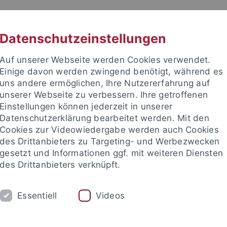
RACHE
UNI A-Z
KONTAKT
SUC
Datenschutzeinstellungen
Auf unserer Webseite werden Cookies verwendet.
Einige davon werden zwingend benötigt, während es
uns andere ermöglichen, Ihre Nutzererfahrung auf
unserer Webseite zu verbessern. Ihre getroffenen
TUDIUM
Einstellungen können jederzeit in unserer
FORSCHUNG
EINRICHTUNGE
Datenschutzerklärung bearbeitet werden. Mit den
Cookies zur Videowiedergabe werden auch Cookies
les und Publikationen
Campusleben
Im Dialog
Karriere
des Drittanbieters zu Targeting- und Werbezwecken
gesetzt und Informationen ggf. mit weiteren Diensten
des Drittanbieters verknüpft.
 und Publikationen
Pressemitteilungen
Archiv
Essentiell
Videos
emitteilungen - Archiv