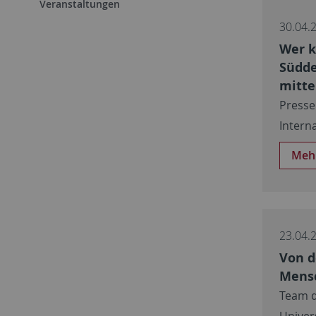
Veranstaltungen
30.04.
Wer 
Südde
mitte
Presse
Intern
Meh
23.04.
Von d
Mensc
Team d
Univer