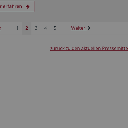
r erfahren
k
1
2
3
4
5
Weiter
zurück zu den aktuellen Pressemitt