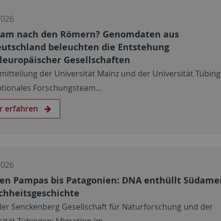
2026
kam nach den Römern? Genomdaten aus
utschland beleuchten die Entstehung
leuropäischer Gesellschaften
mitteilung der Universität Mainz und der Universität Tübing
ationales Forschungsteam…
r erfahren
2026
en Pampas bis Patagonien: DNA enthüllt Südame
hheitsgeschichte
er Senckenberg Gesellschaft für Naturforschung und der
sität Tübingen: Migration im…