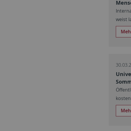
Mensc
Intern
weist 
Meh
30.03.
Unive
Somm
Öffent
kosten
Meh