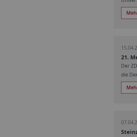
Meh
15.04.
21. M
Der ZD
die De
Meh
07.04.
Stein