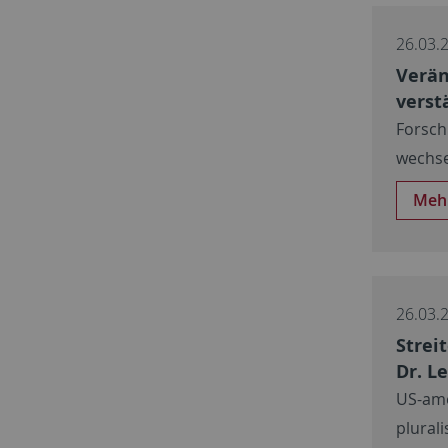
26.03.
Verän
verst
Forsch
wechse
Meh
26.03.
Strei
Dr. L
US-ame
plural