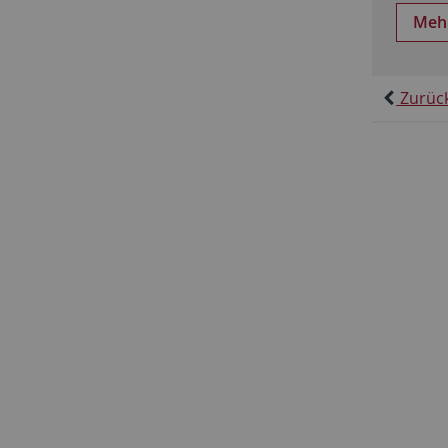
Meh
Zurüc