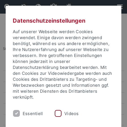
Direkt
Direkt
zum
zur
Inhalt
Fußleiste
Datenschutzeinstellungen
Auf unserer Webseite werden Cookies
verwendet. Einige davon werden zwingend
benötigt, während es uns andere ermöglichen,
Sie sind hier:
Startseite
...
TÜ-VIP
Ihre Nutzererfahrung auf unserer Webseite zu
verbessern. Ihre getroffenen Einstellungen
können jederzeit in unserer
Degree-seeking students
Datenschutzerklärung bearbeitet werden. Mit
den Cookies zur Videowiedergabe werden auch
Promotion für internationale Kandidaten
Cookies des Drittanbieters zu Targeting- und
Werbezwecken gesetzt und Informationen ggf.
Erasmus und Austausch nach Tübingen
mit weiteren Diensten des Drittanbieters
verknüpft.
Virtuelle und Kurzzeit-Programme
TÜ-VIP
Essentiell
Videos
TÜ-VIP February / October