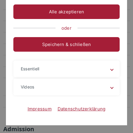
TÜ-VIP October 2026
Alle akzeptieren
TÜ-VIP February 2027
TÜ-VIP Minis
oder
TÜ-VIP Start
Speichern & schließen
TÜ-VIP Alumni
TÜ-VIP Lottery
Essentiell
Team
Why study at the University of Tübingen and not somewhere
Videos
else in Germany?
International & European Studies
Impressum
Datenschutzerklärung
Beratung und Orientierung für internationale Studierende
Admission