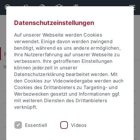
Direkt
Direkt
zum
zur
Inhalt
Fußleiste
Datenschutzeinstellungen
Auf unserer Webseite werden Cookies
verwendet. Einige davon werden zwingend
benötigt, während es uns andere ermöglichen,
Hochschulkommunikation
Ihre Nutzererfahrung auf unserer Webseite zu
verbessern. Ihre getroffenen Einstellungen
Sie sind hier:
Startseite
...
Mitarbeitercards
können jederzeit in unserer
Datenschutzerklärung bearbeitet werden. Mit
den Cookies zur Videowiedergabe werden auch
Corporate-Design
Cookies des Drittanbieters zu Targeting- und
Werbezwecken gesetzt und Informationen ggf.
Basiselemente
mit weiteren Diensten des Drittanbieters
verknüpft.
Gestaltungsmuster
Geschäftsausstattung
Essentiell
Videos
Übersicht