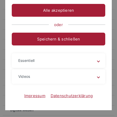
Briefbogen
Alle akzeptieren
Telefax
Visitenkarten
oder
Mitarbeitercards
Speichern & schließen
Kurzbrief
Downloads
Essentiell
Bescheinigungen, Urkunden, Zertifikate und Zeugnisse
Anträge, erweiterte Geschäftsausstattung, Konferenz- und
Videos
sonstige Materialien
Internetauftritt
Impressum
Datenschutzerklärung
Druck-Medien
Digitale Medien