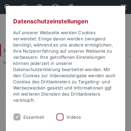
Direkt
Direkt
zum
zur
Inhalt
Fußleiste
Datenschutzeinstellungen
Auf unserer Webseite werden Cookies
verwendet. Einige davon werden zwingend
benötigt, während es uns andere ermöglichen,
Hochschulkommunikation
Ihre Nutzererfahrung auf unserer Webseite zu
verbessern. Ihre getroffenen Einstellungen
Sie sind hier:
Startseite
...
Übersicht
können jederzeit in unserer
Datenschutzerklärung bearbeitet werden. Mit
den Cookies zur Videowiedergabe werden auch
Corporate-Design
Cookies des Drittanbieters zu Targeting- und
Werbezwecken gesetzt und Informationen ggf.
Basiselemente
mit weiteren Diensten des Drittanbieters
verknüpft.
Gestaltungsmuster
Geschäftsausstattung
Essentiell
Videos
Übersicht