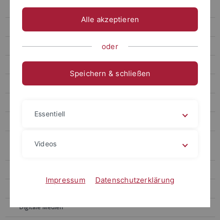
Briefbogen
Alle akzeptieren
Telefax
Visitenkarten
oder
Mitarbeitercards
Speichern & schließen
Kurzbrief
Downloads
Essentiell
Bescheinigungen, Urkunden, Zertifikate und Zeugnisse
Anträge, erweiterte Geschäftsausstattung, Konferenz- und
Videos
sonstige Materialien
Internetauftritt
Impressum
Datenschutzerklärung
Druck-Medien
Digitale Medien