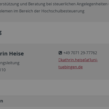
erstützung und Beratung bei steuerlichen Angelegenheiten
blemen im Bereich der Hochschulbesteuerung
g
rin Heise
+49 7071 29-77762
kathrin.heise[at]uni-
ungsleitung
tuebingen.de
110
rn