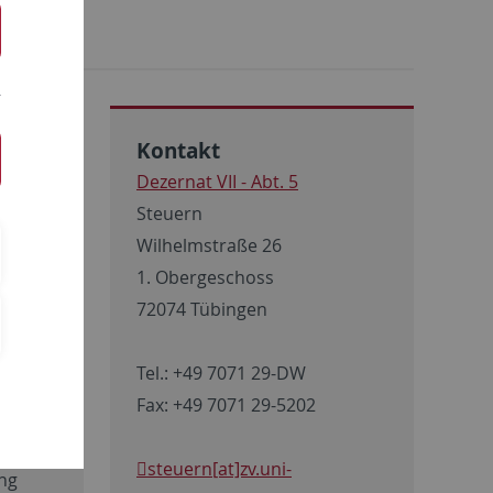
Kontakt
Dezernat VII - Abt. 5
Steuern
Wilhelmstraße 26
1. Obergeschoss
72074 Tübingen
Tel.: +49 7071 29-DW
Fax: +49 7071 29-5202
steuern[at]zv.uni-
ung