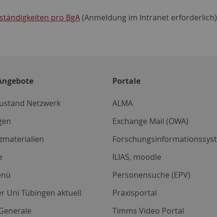
ständigkeiten pro BgA
(Anmeldung im Intranet erforderlich)
Angebote
Portale
zustand Netzwerk
ALMA
gen
Exchange Mail (OWA)
zmaterialien
Forschungsinformationssyst
e
ILIAS, moodle
enü
Personensuche (EPV)
r Uni Tübingen aktuell
Praxisportal
Generale
Timms Video Portal