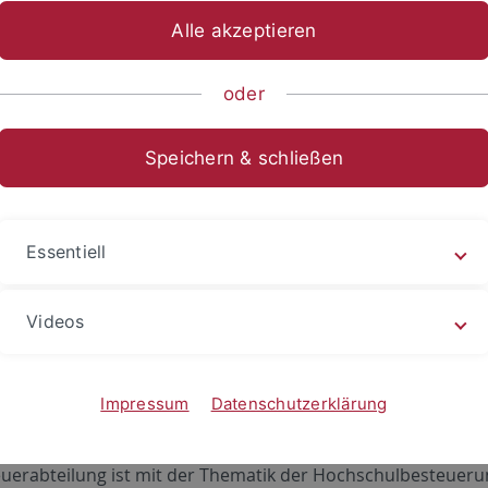
Alle akzeptieren
ltung
VII – Finanzen
Abteilung 5 - Steuern
oder
nat VII – Finanzen
Speichern & schließen
ung 5 - Steuern
Essentiell
ownloadbereich
Videos
n
weiterführenden Informationen
(Anmeldung im Intranet)
Impressum
Datenschutzerklärung
re Aufgaben:
euerabteilung ist mit der Thematik der Hochschulbesteuer