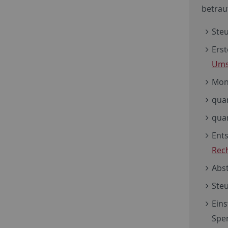
betrau
Ste
Erst
Ums
Mon
qua
qua
Ents
Rec
Abs
Ste
Eins
Spe