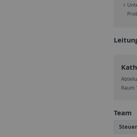
Unt
Pro
Leitun
Kath
Abteil
Raum 
Team
Steue