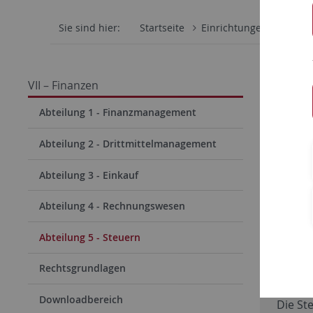
Sie sind hier:
Startseite
Einrichtungen
Verwa
Dezer
VII – Finanzen
Abteil
Abteilung 1 - Finanzmanagement
Abteilung 2 - Drittmittelmanagement
Abteilung 3 - Einkauf
Zum
D
Abteilung 4 - Rechnungswesen
Zu de
Abteilung 5 - Steuern
Rechtsgrundlagen
Unse
Downloadbereich
Die St