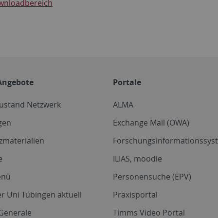
wnloadbereich
Angebote
Portale
zustand Netzwerk
ALMA
gen
Exchange Mail (OWA)
zmaterialien
Forschungsinformationssyst
e
ILIAS, moodle
enü
Personensuche (EPV)
r Uni Tübingen aktuell
Praxisportal
Generale
Timms Video Portal