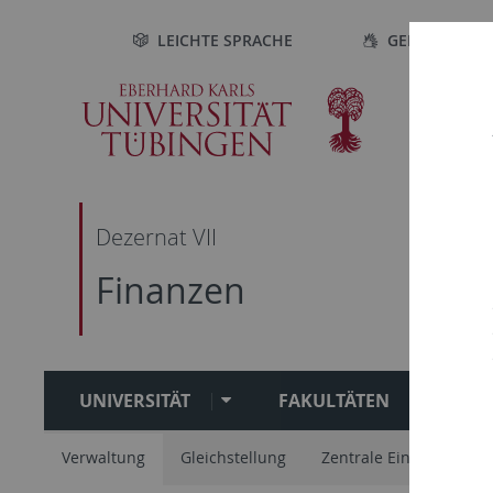
Direkt
Direkt
Direkt
Direkt
LEICHTE SPRACHE
GEBÄRDENSP
zur
zum
zur
zur
Hauptnavigation
Inhalt
Fußleiste
Suche
Dezernat VII
Finanzen
UNIVERSITÄT
FAKULTÄTEN
S
Verwaltung
Gleichstellung
Zentrale Einrichtungen