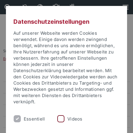
Direkt
Direkt
zum
zur
Inhalt
Fußleiste
Datenschutzeinstellungen
Auf unserer Webseite werden Cookies
verwendet. Einige davon werden zwingend
benötigt, während es uns andere ermöglichen,
Sie sind hier:
Startseite
...
Ihre Nutzererfahrung auf unserer Webseite zu
verbessern. Ihre getroffenen Einstellungen
Erfolgreiches und effizientes Prüfungsmanagement
können jederzeit in unserer
Datenschutzerklärung bearbeitet werden. Mit
Zentrale Studienberatung
den Cookies zur Videowiedergabe werden auch
Cookies des Drittanbieters zu Targeting- und
Angebote für Studieninteressierte
Werbezwecken gesetzt und Informationen ggf.
mit weiteren Diensten des Drittanbieters
Angebote für StudienanfängerInnen
verknüpft.
Angebote für Studierende
Essentiell
Videos
Studieren mit Plan