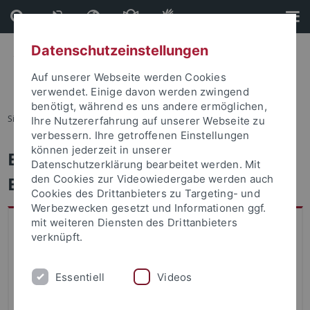
Direkt
Direkt
zum
zur
Inhalt
Fußleiste
Datenschutzeinstellungen
Auf unserer Webseite werden Cookies
verwendet. Einige davon werden zwingend
benötigt, während es uns andere ermöglichen,
Sie sind hier:
Startseite
...
Verzeichnis der Studiengänge
Ihre Nutzererfahrung auf unserer Webseite zu
verbessern. Ihre getroffenen Einstellungen
können jederzeit in unserer
Englisch - Vorleistungen
Datenschutzerklärung bearbeitet werden. Mit
Erweiterungsfach
den Cookies zur Videowiedergabe werden auch
Cookies des Drittanbieters zu Targeting- und
Werbezwecken gesetzt und Informationen ggf.
mit weiteren Diensten des Drittanbieters
Eckdaten zum Studiengang
verknüpft.
Fakultät
Philosophische Fakultät
Essentiell
Videos
Abschluss