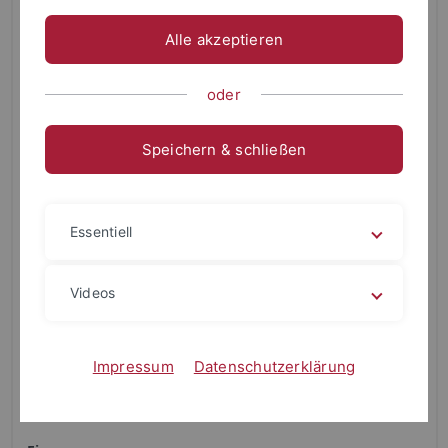
Vorleistungen Erweiterungsfach
Alle akzeptieren
Zulassungsbeschränkung
Nein
oder
Regelstudienzeit
4 Semester
Speichern & schließen
Kombinationsfach erforderlich?
Nein
Essentiell
Bewerbungsfrist 1. Fachsemester
Überblick Bewerbungsfristen
Videos
Studienbeginn
Wintersemester, Sommersemester
Impressum
Datenschutzerklärung
Unterrichtssprache
Deutsch