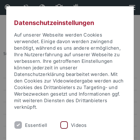
Direkt
Direkt
zum
zur
Inhalt
Fußleiste
Datenschutzeinstellungen
Auf unserer Webseite werden Cookies
verwendet. Einige davon werden zwingend
benötigt, während es uns andere ermöglichen,
Sie sind hier:
Startseite
...
Forschung
Ihre Nutzererfahrung auf unserer Webseite zu
verbessern. Ihre getroffenen Einstellungen
können jederzeit in unserer
Pressemitteilungen
Datenschutzerklärung bearbeitet werden. Mit
den Cookies zur Videowiedergabe werden auch
attempto online
Cookies des Drittanbieters zu Targeting- und
Werbezwecken gesetzt und Informationen ggf.
Forschung
mit weiteren Diensten des Drittanbieters
verknüpft.
Studium
Uni intern
Essentiell
Videos
Leute