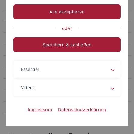
Termine
Alle akzeptieren
Forum
Archiv attempto online
oder
Newsletter Uni Tübingen aktuell
Speichern & schließen
Forschungsmagazin Attempto
Publikationen
Essentiell
Social Media
Videos
Videos
Podcasts
Personalia
Impressum
Datenschutzerklärung
Veranstaltungen