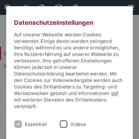
Direkt
Direkt
zum
zur
Inhalt
Fußleiste
Datenschutzeinstellungen
Auf unserer Webseite werden Cookies
verwendet. Einige davon werden zwingend
benötigt, während es uns andere ermöglichen,
Hochschulkommunikation
Ihre Nutzererfahrung auf unserer Webseite zu
verbessern. Ihre getroffenen Einstellungen
Sie sind hier:
Startseite
...
attempto-online-Meldung erstellen
können jederzeit in unserer
Datenschutzerklärung bearbeitet werden. Mit
den Cookies zur Videowiedergabe werden auch
Corporate-Design
Cookies des Drittanbieters zu Targeting- und
Werbezwecken gesetzt und Informationen ggf.
Presse
mit weiteren Diensten des Drittanbieters
verknüpft.
Onlinekommunikation
Interne Kommunikation
Essentiell
Videos
Veranstaltungsmanagement