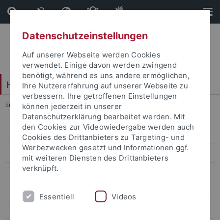
Direkt
Direkt
zum
zur
Inhalt
Fußleiste
Datenschutzeinstellungen
Auf unserer Webseite werden Cookies
verwendet. Einige davon werden zwingend
benötigt, während es uns andere ermöglichen,
Hochschulkommunikation
Ihre Nutzererfahrung auf unserer Webseite zu
verbessern. Ihre getroffenen Einstellungen
Sie sind hier:
Startseite
...
Pressearbeit
können jederzeit in unserer
Datenschutzerklärung bearbeitet werden. Mit
den Cookies zur Videowiedergabe werden auch
Corporate-Design
Cookies des Drittanbieters zu Targeting- und
Werbezwecken gesetzt und Informationen ggf.
Presse
mit weiteren Diensten des Drittanbieters
verknüpft.
Onlinekommunikation
Interne Kommunikation
Essentiell
Videos
Veranstaltungsmanagement