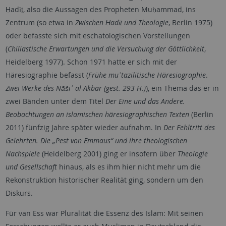
Ḥadīṯ, also die Aussagen des Propheten Muḥammad, ins
Zentrum (so etwa in
Zwischen Ḥadīṯ und Theologie
, Berlin 1975)
oder befasste sich mit eschatologischen Vorstellungen
(
Chiliastische Erwartungen und die Versuchung der Göttlichkeit
,
Heidelberg 1977). Schon 1971 hatte er sich mit der
Häresiographie befasst (
Frühe muʿtazilitische Häresiographie
.
Zwei Werke des Nāšiʾ al-Akbar (gest. 293 H.)
), ein Thema das er in
zwei Bänden unter dem Titel
Der Eine und das Andere.
Beobachtungen an islamischen häresiographischen Texten
(Berlin
2011) fünfzig Jahre später wieder aufnahm. In
Der Fehltritt des
Gelehrten. Die „Pest von Emmaus“ und ihre theologischen
Nachspiele
(Heidelberg 2001) ging er insofern über
Theologie
und Gesellschaft
hinaus, als es ihm hier nicht mehr um die
Rekonstruktion historischer Realität ging, sondern um den
Diskurs.
Für van Ess war Pluralität die Essenz des Islam: Mit seinen