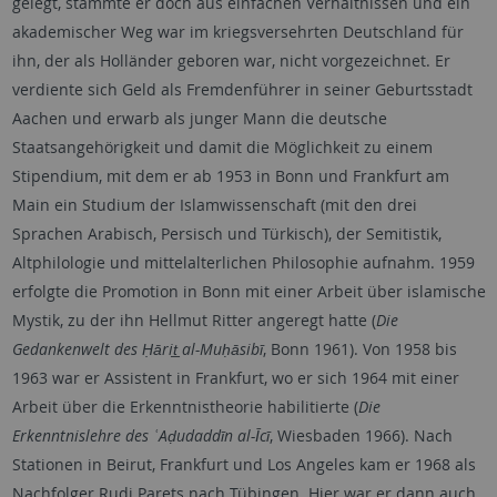
gelegt, stammte er doch aus einfachen Verhältnissen und ein
akademischer Weg war im kriegsversehrten Deutschland für
ihn, der als Holländer geboren war, nicht vorgezeichnet. Er
verdiente sich Geld als Fremdenführer in seiner Geburtsstadt
Aachen und erwarb als junger Mann die deutsche
Staatsangehörigkeit und damit die Möglichkeit zu einem
Stipendium, mit dem er ab 1953 in Bonn und Frankfurt am
Main ein Studium der Islamwissenschaft (mit den drei
Sprachen Arabisch, Persisch und Türkisch), der Semitistik,
Altphilologie und mittelalterlichen Philosophie aufnahm. 1959
erfolgte die Promotion in Bonn mit einer Arbeit über islamische
Mystik, zu der ihn Hellmut Ritter angeregt hatte (
Die
Gedankenwelt des Ḥārit̲ al-Muḥāsibī
, Bonn 1961). Von 1958 bis
1963 war er Assistent in Frankfurt, wo er sich 1964 mit einer
Arbeit über die Erkenntnistheorie habilitierte (
Die
Erkenntnislehre des ʿAḍudaddīn al-Īcī
, Wiesbaden 1966). Nach
Stationen in Beirut, Frankfurt und Los Angeles kam er 1968 als
Nachfolger Rudi Parets nach Tübingen. Hier war er dann auch