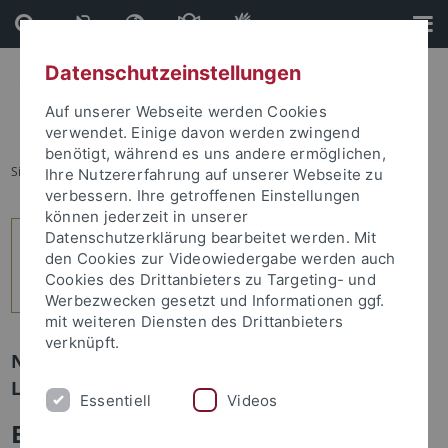
Direkt
Direkt
zum
zur
Inhalt
Fußleiste
Datenschutzeinstellungen
Auf unserer Webseite werden Cookies
verwendet. Einige davon werden zwingend
benötigt, während es uns andere ermöglichen,
Sie sind hier:
Startseite
...
7
Ihre Nutzererfahrung auf unserer Webseite zu
verbessern. Ihre getroffenen Einstellungen
können jederzeit in unserer
Datenschutzerklärung bearbeitet werden. Mit
den Cookies zur Videowiedergabe werden auch
Cookies des Drittanbieters zu Targeting- und
Werbezwecken gesetzt und Informationen ggf.
mit weiteren Diensten des Drittanbieters
verknüpft.
Newsletter Uni Tübingen aktuell Nr. 1/2022:
Leute
Essentiell
Videos
Ein Leben für die Geschichte der