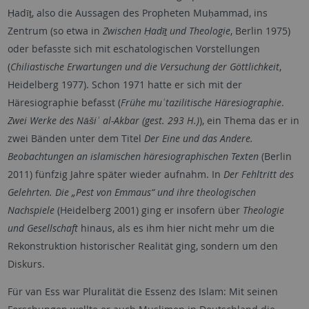
Ḥadīṯ, also die Aussagen des Propheten Muḥammad, ins
Zentrum (so etwa in
Zwischen Ḥadīṯ und Theologie
, Berlin 1975)
oder befasste sich mit eschatologischen Vorstellungen
(
Chiliastische Erwartungen und die Versuchung der Göttlichkeit
,
Heidelberg 1977). Schon 1971 hatte er sich mit der
Häresiographie befasst (
Frühe muʿtazilitische Häresiographie
.
Zwei Werke des Nāšiʾ al-Akbar (gest. 293 H.)
), ein Thema das er in
zwei Bänden unter dem Titel
Der Eine und das Andere.
Beobachtungen an islamischen häresiographischen Texten
(Berlin
2011) fünfzig Jahre später wieder aufnahm. In
Der Fehltritt des
Gelehrten. Die „Pest von Emmaus“ und ihre theologischen
Nachspiele
(Heidelberg 2001) ging er insofern über
Theologie
und Gesellschaft
hinaus, als es ihm hier nicht mehr um die
Rekonstruktion historischer Realität ging, sondern um den
Diskurs.
Für van Ess war Pluralität die Essenz des Islam: Mit seinen