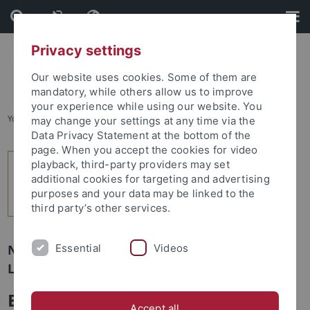
Skip
Skip
to
to
content
footer
Privacy settings
Our website uses cookies. Some of them are
mandatory, while others allow us to improve
your experience while using our website. You
You are here:
Home
...
7
may change your settings at any time via the
Data Privacy Statement at the bottom of the
page. When you accept the cookies for video
playback, third-party providers may set
additional cookies for targeting and advertising
purposes and your data may be linked to the
third party’s other services.
Essential
Videos
Newsletter Uni Tübingen aktuell Nr. 1/2022:
Leute
Ein Leben für die Geschichte der
Accept all