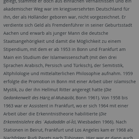
gelegt, stammte er doch aus einfachen Verhältnissen und ein
akademischer Weg war im kriegsversehrten Deutschland für
ihn, der als Holländer geboren war, nicht vorgezeichnet. Er
verdiente sich Geld als Fremdenführer in seiner Geburtsstadt
Aachen und erwarb als junger Mann die deutsche
Staatsangehörigkeit und damit die Möglichkeit zu einem
Stipendium, mit dem er ab 1953 in Bonn und Frankfurt am
Main ein Studium der Islamwissenschaft (mit den drei
Sprachen Arabisch, Persisch und Türkisch), der Semitistik,
Altphilologie und mittelalterlichen Philosophie aufnahm. 1959
erfolgte die Promotion in Bonn mit einer Arbeit über islamische
Mystik, zu der ihn Hellmut Ritter angeregt hatte (
Die
Gedankenwelt des Ḥārit̲ al-Muḥāsibī
, Bonn 1961). Von 1958 bis
1963 war er Assistent in Frankfurt, wo er sich 1964 mit einer
Arbeit über die Erkenntnistheorie habilitierte (
Die
Erkenntnislehre des ʿAḍudaddīn al-Īcī
, Wiesbaden 1966). Nach
Stationen in Beirut, Frankfurt und Los Angeles kam er 1968 als
Nachfolger Rudi Parets nach Tübingen. Hier war er dann auch