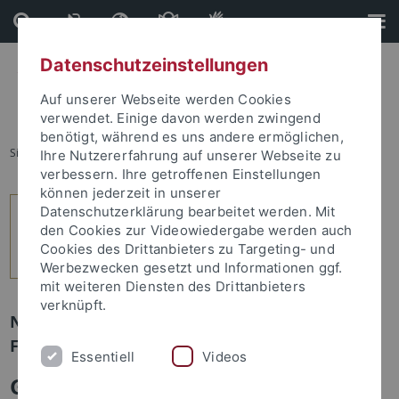
Direkt
Direkt
zum
zur
Inhalt
Fußleiste
Datenschutzeinstellungen
Auf unserer Webseite werden Cookies
verwendet. Einige davon werden zwingend
benötigt, während es uns andere ermöglichen,
Sie sind hier:
Startseite
...
3
Ihre Nutzererfahrung auf unserer Webseite zu
verbessern. Ihre getroffenen Einstellungen
können jederzeit in unserer
Datenschutzerklärung bearbeitet werden. Mit
den Cookies zur Videowiedergabe werden auch
Cookies des Drittanbieters zu Targeting- und
Werbezwecken gesetzt und Informationen ggf.
mit weiteren Diensten des Drittanbieters
verknüpft.
Newsletter Uni Tübingen aktuell Nr. 2/2022:
Forschung
Essentiell
Videos
Große Erfolge beim Einwerben von