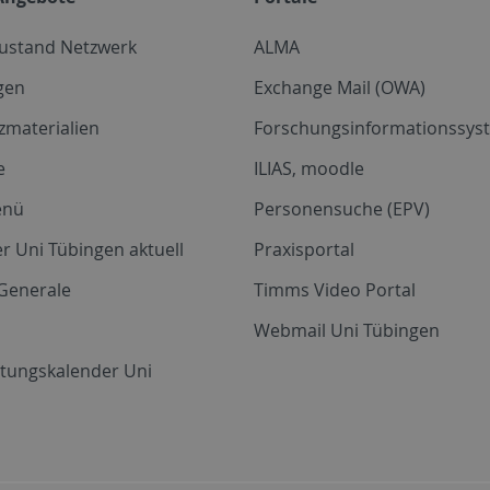
zustand Netzwerk
ALMA
gen
Exchange Mail (OWA)
zmaterialien
Forschungsinformationssyst
e
ILIAS, moodle
enü
Personensuche (EPV)
r Uni Tübingen aktuell
Praxisportal
Generale
Timms Video Portal
Webmail Uni Tübingen
ltungskalender Uni