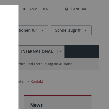
HEN
ANMELDEN
LANGUAGE
Informationen für
Schnellzugriff
N
INTERNATIONAL
enter
Lehre und Fortbildung im Ausland
n Study Center
Kontakt
G)
News