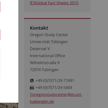
IE3Global Fact Sheets 2015
Kontakt
Oregon Study Center
Universität Tübingen
Dezernat V
International Office
Wilhelmstraße 9
72074 Tübingen
: +49 (0)7071/29-77491
: +49 (0)7071/29-5404
oregonstudycenter
@zv.uni-
tuebingen.de