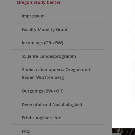
Oregon Study Center
Impressum
Faculty Mobility Grant
Incomings (OR->BW)
55 Jahre Landesprogramm
Ähnlich aber anders: Oregon und
Baden-Württemberg
Outgoings (BW->OR)
Diversität und Nachhaltigkeit
Erfahrungsberichte
FAQ