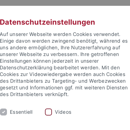
RACHE
UNI A-Z
KONTAKT
SUC
Datenschutzeinstellungen
Auf unserer Webseite werden Cookies verwendet.
Einige davon werden zwingend benötigt, während es
uns andere ermöglichen, Ihre Nutzererfahrung auf
unserer Webseite zu verbessern. Ihre getroffenen
TUDIUM
Einstellungen können jederzeit in unserer
FORSCHUNG
EINRICHTUNGE
Datenschutzerklärung bearbeitet werden. Mit den
Cookies zur Videowiedergabe werden auch Cookies
ren im Ausland
Sprachen lernen
Forschung
Welcome C
des Drittanbieters zu Targeting- und Werbezwecken
gesetzt und Informationen ggf. mit weiteren Diensten
des Drittanbieters verknüpft.
ren im Ausland
Wege ins Ausland
Weitere Angebote
Orego
Essentiell
Videos
on Study Center Germany (OSC