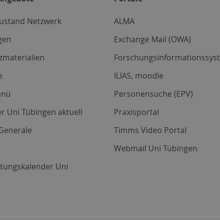
zustand Netzwerk
ALMA
gen
Exchange Mail (OWA)
zmaterialien
Forschungsinformationssyst
e
ILIAS, moodle
enü
Personensuche (EPV)
r Uni Tübingen aktuell
Praxisportal
Generale
Timms Video Portal
Webmail Uni Tübingen
ltungskalender Uni