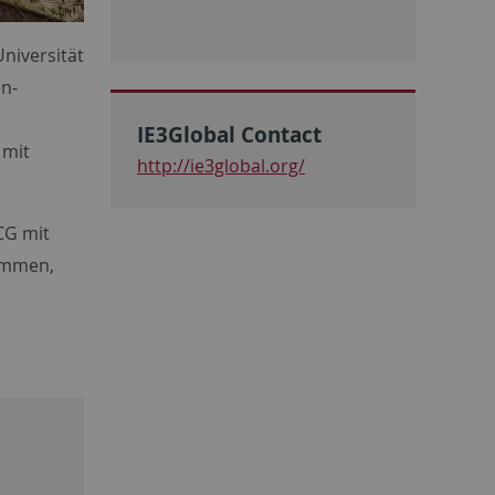
Universität
en-
IE3Global Contact
 mit
http://ie3global.org/
CG mit
ammen,