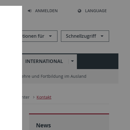
HEN
ANMELDEN
LANGUAGE
Informationen für
Schnellzugriff
N
INTERNATIONAL
enter
Lehre und Fortbildung im Ausland
n Study Center
Kontakt
G)
News