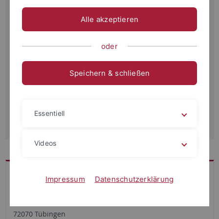
Cookies des Drittanbieters zu Targeting- und
Alle akzeptieren
Werbezwecken gesetzt und Informationen ggf. mit
weiteren Diensten des Drittanbieters verknüpft
werden können. Weitere Informationen und eine
oder
Widerrufsmöglichkeit finden Sie in unserer
Datenschutzerklärung
.
Speichern & schließen
Akzeptieren
Essentiell
Videos
Kontakt
Impressum
Datenschutzerklärung
Dezernat II Forschung
Rümelinstr. 32
72070 Tübingen