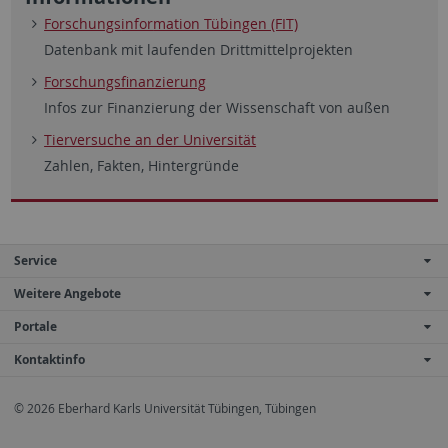
Forschungs
infor
mation Tübingen (FIT)
Datenbank mit laufen
den Dritt
mittel
projekten
Forschungsfinanzierung
Infos zur Finan
zie
rung der Wissen
schaft von außen
Tierversuche an der Universität
Zahlen, Fakten, Hintergründe
Service
Weitere Angebote
Portale
Kontaktinfo
© 2026 Eberhard Karls Universität Tübingen, Tübingen