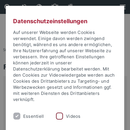
Direkt
Direkt
zum
zur
Inhalt
Fußleiste
Datenschutzeinstellungen
Auf unserer Webseite werden Cookies
verwendet. Einige davon werden zwingend
benötigt, während es uns andere ermöglichen,
Sie sind hier:
Startseite
Forschung
Ihre Nutzererfahrung auf unserer Webseite zu
verbessern. Ihre getroffenen Einstellungen
können jederzeit in unserer
Forschung
Datenschutzerklärung bearbeitet werden. Mit
den Cookies zur Videowiedergabe werden auch
Cookies des Drittanbieters zu Targeting- und
Externer Inhalt
Werbezwecken gesetzt und Informationen ggf.
mit weiteren Diensten des Drittanbieters
Hier wäre eigentlich ein Video zu sehen. Damit Sie
verknüpft.
diesen Inhalt (Quelle:
www.youtube-nocookie.com
)
sehen können, klicken Sie bitte auf "Akzeptieren". Wir
Essentiell
Videos
weisen Sie darauf hin, dass durch das Abspielen des
Videos neben Cookies zur Videowiedergabe auch