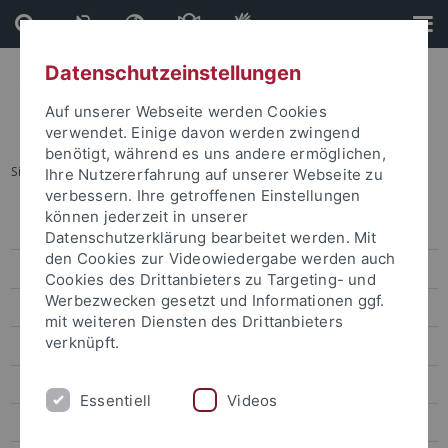
Direkt
Direkt
zum
zur
Inhalt
Fußleiste
Datenschutzeinstellungen
Auf unserer Webseite werden Cookies
verwendet. Einige davon werden zwingend
benötigt, während es uns andere ermöglichen,
Sie sind hier:
Startseite
...
News & Colloquia
Ihre Nutzererfahrung auf unserer Webseite zu
verbessern. Ihre getroffenen Einstellungen
können jederzeit in unserer
Symposium 2023
Datenschutzerklärung bearbeitet werden. Mit
den Cookies zur Videowiedergabe werden auch
News & Colloquia
Cookies des Drittanbieters zu Targeting- und
Werbezwecken gesetzt und Informationen ggf.
Colloquia
mit weiteren Diensten des Drittanbieters
verknüpft.
Newsletter
Principal Investigators
Essentiell
Videos
Coordination and Administration