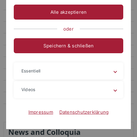
Junior Research Group
Alle akzeptieren
Emmy Noether Junior Research Group
Research
oder
Fellows
Speichern & schließen
Members
Publications
Essentiell
Symposia
Fellowships
Videos
DFG Center 2015-2019
Contact
Impressum
Datenschutzerklärung
News and Colloquia