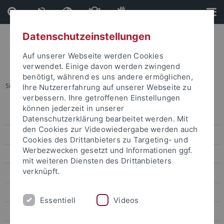
Direkt
Direkt
zum
zur
Inhalt
Fußleiste
Datenschutzeinstellungen
Auf unserer Webseite werden Cookies
verwendet. Einige davon werden zwingend
benötigt, während es uns andere ermöglichen,
Sie sind hier:
Startseite
...
Öffentlichkeitsarbeit
Ihre Nutzererfahrung auf unserer Webseite zu
verbessern. Ihre getroffenen Einstellungen
können jederzeit in unserer
Leitbild
Datenschutzerklärung bearbeitet werden. Mit
den Cookies zur Videowiedergabe werden auch
Organisation
Cookies des Drittanbieters zu Targeting- und
Werbezwecken gesetzt und Informationen ggf.
Forschung
mit weiteren Diensten des Drittanbieters
verknüpft.
Wissenschaftskommunikation
Publikationen
Essentiell
Videos
Veranstaltungen