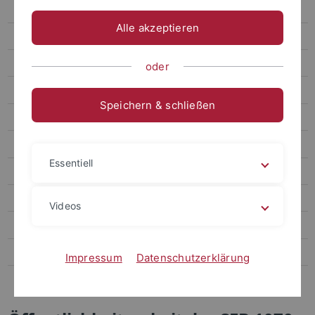
Archiv
Alle akzeptieren
Zweite Förderphase
Erste Förderphase
oder
Projekte
Speichern & schließen
Öffentlichkeitsarbeit
Kinder-Uni
Essentiell
Projekttage an Tübinger Schulen
TÜFFF 2015
Videos
Ringvorlesung RessourcenKulturen
Veranstaltungen
Impressum
Datenschutzerklärung
Das virtuelle Museum