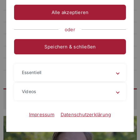
Serviceprojekt S
Alle akzeptieren
Forschung
Wissenschaftskommunikation
oder
Publikationen
Speichern & schließen
Veranstaltungen
Archiv
Essentiell
Das virtuelle Museum
Videos
Janis-Pasquale Tortora
Impressum
Datenschutzerklärung