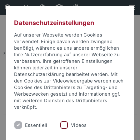
Direkt
Direkt
zum
zur
Inhalt
Fußleiste
Datenschutzeinstellungen
Auf unserer Webseite werden Cookies
verwendet. Einige davon werden zwingend
benötigt, während es uns andere ermöglichen,
Sie sind hier:
Startseite
...
Tortora, Janis Pasquale
Ihre Nutzererfahrung auf unserer Webseite zu
verbessern. Ihre getroffenen Einstellungen
können jederzeit in unserer
Leitbild
Datenschutzerklärung bearbeitet werden. Mit
den Cookies zur Videowiedergabe werden auch
Organisation
Cookies des Drittanbieters zu Targeting- und
Werbezwecken gesetzt und Informationen ggf.
Leitung und Koordination
mit weiteren Diensten des Drittanbieters
verknüpft.
Vorstand
Alphabetisches Personenverzeichnis
Essentiell
Videos
Gleichstellung