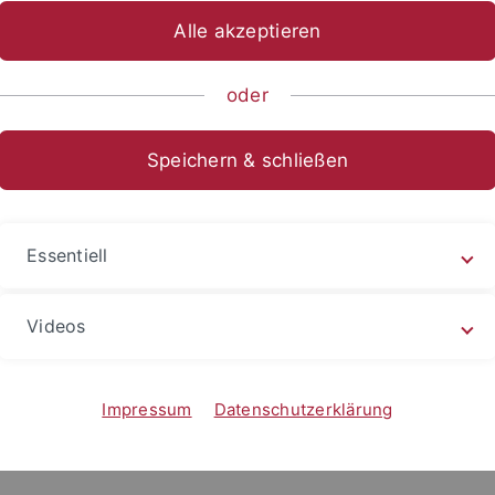
Alle akzeptieren
oder
Eberhard Karls Universit
Speichern & schließen
SFB 1070 RessourcenKult
Hölderlinstraße 12
72074 Tübingen
Essentiell
Utetileuova
@em.uni-fran
Videos
ng und Funktion
enschaftliche Mitarbeiterin
Impressum
Datenschutzerklärung