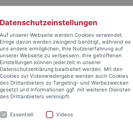
RACHE
UNI A-Z
KONTAKT
SUC
Datenschutzeinstellungen
Auf unserer Webseite werden Cookies verwendet.
Einige davon werden zwingend benötigt, während es
uns andere ermöglichen, Ihre Nutzererfahrung auf
unserer Webseite zu verbessern. Ihre getroffenen
TUDIUM
Einstellungen können jederzeit in unserer
FORSCHUNG
EINRICHTUNGE
Datenschutzerklärung bearbeitet werden. Mit den
Cookies zur Videowiedergabe werden auch Cookies
Zentren und Institute
Nachwuchsförderung
Kooperation
des Drittanbieters zu Targeting- und Werbezwecken
gesetzt und Informationen ggf. mit weiteren Diensten
des Drittanbieters verknüpft.
gsschwerpunkte
Sonderforschungsbereiche
SFB 1070
Org
Essentiell
Videos
zhan Utetileuova