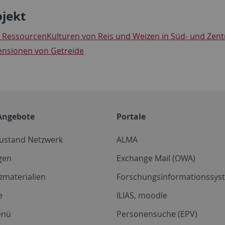
ojekt
: RessourcenKulturen von Reis und Weizen in Süd- und Zentr
nsionen von Getreide
Angebote
Portale
zustand Netzwerk
ALMA
gen
Exchange Mail (OWA)
zmaterialien
Forschungsinformationssyst
e
ILIAS, moodle
enü
Personensuche (EPV)