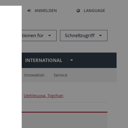
HEN
ANMELDEN
LANGUAGE
Informationen für
Schnellzugriff
N
INTERNATIONAL
spartner
Innovation
Service
anisation
Utetileuova, Togzhan