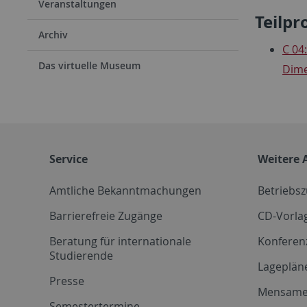
Veranstaltungen
Teilpr
Archiv
C 04
Das virtuelle Museum
Dime
Service
Weitere 
Amtliche Bekanntmachungen
Betriebs
Barrierefreie Zugänge
CD-Vorla
Beratung für internationale
Konferen
Studierende
Lageplän
Presse
Mensam
Semestertermine