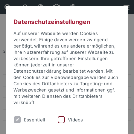
Direkt
Direkt
zum
zur
Inhalt
Fußleiste
Datenschutzeinstellungen
Auf unserer Webseite werden Cookies
verwendet. Einige davon werden zwingend
benötigt, während es uns andere ermöglichen,
Sie sind hier:
Startseite
...
Rechtswissenschaften
Ihre Nutzererfahrung auf unserer Webseite zu
verbessern. Ihre getroffenen Einstellungen
können jederzeit in unserer
Forschungsförderung
Datenschutzerklärung bearbeitet werden. Mit
den Cookies zur Videowiedergabe werden auch
Forschungsfördernachrichten
Cookies des Drittanbieters zu Targeting- und
Werbezwecken gesetzt und Informationen ggf.
Ausschreibungen
mit weiteren Diensten des Drittanbieters
verknüpft.
Alte Kulturen
Außereuropäische Sprachen und Kulturen
Essentiell
Videos
Biologie und Lebenswissenschaften