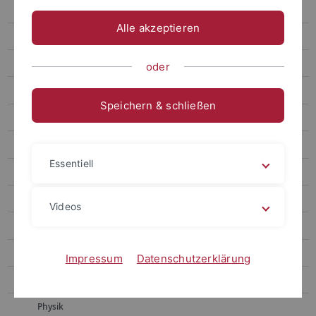
Chemie
Alle akzeptieren
Erziehungswissenschaft und Bildungsforschung
Geschichtswissenschaft
oder
Geowissenschaften
Speichern & schließen
Informatik
Literaturwissenschaft
Essentiell
Mathematik
Medienwissenschaft
Videos
Neurowissenschaft
Pharmazie
Impressum
Datenschutzerklärung
Philosophie
Physik