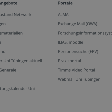
Angebote
Portale
zustand Netzwerk
ALMA
gen
Exchange Mail (OWA)
zmaterialien
Forschungsinformationssyst
e
ILIAS, moodle
enü
Personensuche (EPV)
r Uni Tübingen aktuell
Praxisportal
Generale
Timms Video Portal
Webmail Uni Tübingen
ltungskalender Uni