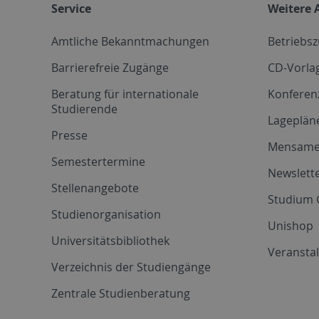
Service
Weitere 
Amtliche Bekanntmachungen
Betriebs
Barrierefreie Zugänge
CD-Vorla
Beratung für internationale
Konferen
Studierende
Lageplän
Presse
Mensam
Semestertermine
Newslette
Stellenangebote
Studium 
Studienorganisation
Unishop
Universitätsbibliothek
Veransta
Verzeichnis der Studiengänge
Zentrale Studienberatung