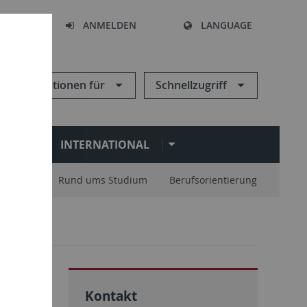
HEN
ANMELDEN
LANGUAGE
Informationen für
Schnellzugriff
N
INTERNATIONAL
nisation
Rund ums Studium
Berufsorientierung
Kontakt