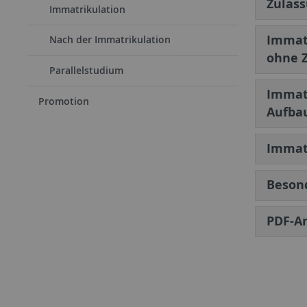
Zulas
Immatrikulation
Immatr
Nach der Immatrikulation
ohne 
Parallelstudium
Immatr
Promotion
Aufba
Immatr
Beson
PDF-A