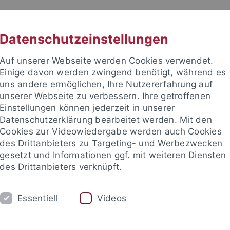
RACHE
UNI A-Z
KONTAKT
SUC
Datenschutzeinstellungen
Auf unserer Webseite werden Cookies verwendet.
Einige davon werden zwingend benötigt, während es
uns andere ermöglichen, Ihre Nutzererfahrung auf
unserer Webseite zu verbessern. Ihre getroffenen
TUDIUM
Einstellungen können jederzeit in unserer
FORSCHUNG
EINRICHTUNGE
Datenschutzerklärung bearbeitet werden. Mit den
Cookies zur Videowiedergabe werden auch Cookies
bung und Immatrikulation
Beratung und Info
Studienorga
des Drittanbieters zu Targeting- und Werbezwecken
gesetzt und Informationen ggf. mit weiteren Diensten
des Drittanbieters verknüpft.
und Immatrikulation
Immatrikulation
Essentiell
Videos
rikulation an der Universität