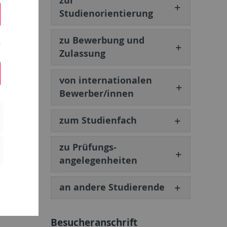
zur
Studienorientierung
zu Bewerbung und
Zulassung
von internationalen
Bewerber/innen
zum Studienfach
zu Prüfungs­
angelegenheiten
an andere Studierende
Besucheranschrift