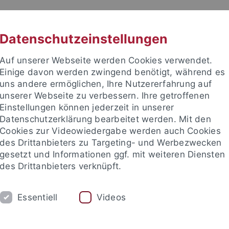
RACHE
UNI A-Z
KONTAKT
SUC
Datenschutzeinstellungen
Auf unserer Webseite werden Cookies verwendet.
Einige davon werden zwingend benötigt, während es
uns andere ermöglichen, Ihre Nutzererfahrung auf
unserer Webseite zu verbessern. Ihre getroffenen
TUDIUM
Einstellungen können jederzeit in unserer
FORSCHUNG
EINRICHTUNGE
Datenschutzerklärung bearbeitet werden. Mit den
Cookies zur Videowiedergabe werden auch Cookies
bung und Immatrikulation
Beratung und Info
Studienorga
des Drittanbieters zu Targeting- und Werbezwecken
gesetzt und Informationen ggf. mit weiteren Diensten
des Drittanbieters verknüpft.
ebot
Verzeichnis der Studiengänge
Essentiell
Videos