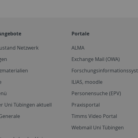
Angebote
Portale
zustand Netzwerk
ALMA
gen
Exchange Mail (OWA)
zmaterialien
Forschungsinformationssyst
e
ILIAS, moodle
enü
Personensuche (EPV)
r Uni Tübingen aktuell
Praxisportal
Generale
Timms Video Portal
Webmail Uni Tübingen