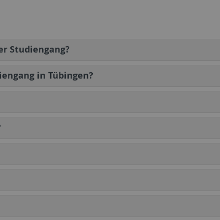
er Studiengang?
iengang in Tübingen?
?