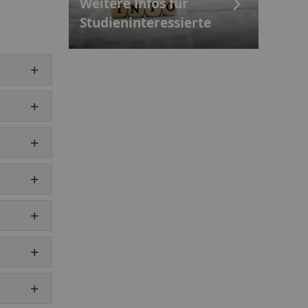
Weitere Infos für
Studien­interessierte