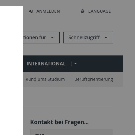
HEN
ANMELDEN
LANGUAGE
Informationen für
Schnellzugriff
N
INTERNATIONAL
nisation
Rund ums Studium
Berufsorientierung
Kontakt bei Fragen...