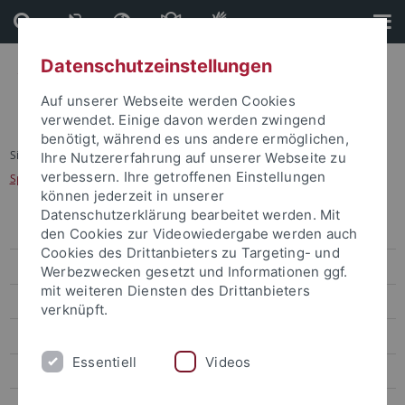
Direkt
Direkt
zum
zur
Inhalt
Fußleiste
Datenschutzeinstellungen
Auf unserer Webseite werden Cookies
verwendet. Einige davon werden zwingend
benötigt, während es uns andere ermöglichen,
Sie sind hier:
Startseite
...
Ihre Nutzererfahrung auf unserer Webseite zu
verbessern. Ihre getroffenen Einstellungen
Sprachen, Geschichten und Kulturen des Nahen Ostens
können jederzeit in unserer
Datenschutzerklärung bearbeitet werden. Mit
Studierenden-ABC
den Cookies zur Videowiedergabe werden auch
Cookies des Drittanbieters zu Targeting- und
Tübingen als Studienort
Werbezwecken gesetzt und Informationen ggf.
mit weiteren Diensten des Drittanbieters
Angebote für Studieninteressierte
verknüpft.
Ich will studieren
Essentiell
Videos
Hinweise Studienwahl und Bewerbung