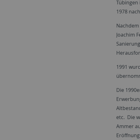
Tübingen 
1978 nach
Nachdem R
Joachim Fe
Sanierung
Herausfor
1991 wurd
übernomme
Die 1990e
Erwerbun
Altbestan
etc. Die 
Ammer auf 
Eröffnung