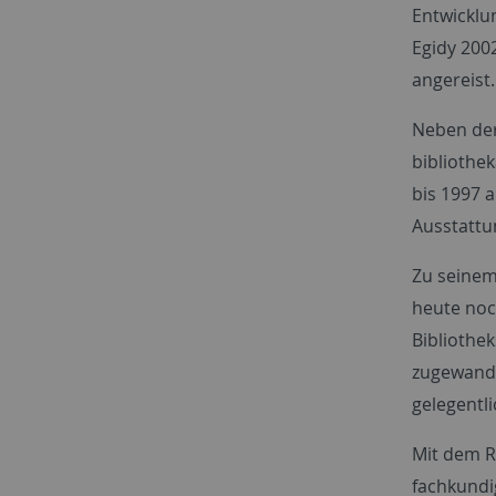
Entwicklu
Egidy 2002
angereist.
Neben der
bibliothe
bis 1997 
Ausstattu
Zu seinem
heute noc
Bibliothe
zugewandt
gelegentli
Mit dem R
fachkundig