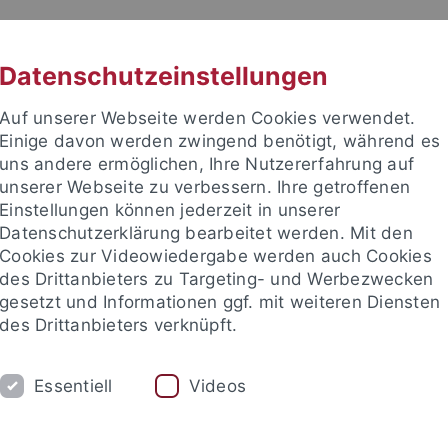
RACHE
UNI A-Z
KONTAKT
SUC
Datenschutzeinstellungen
Auf unserer Webseite werden Cookies verwendet.
Einige davon werden zwingend benötigt, während es
uns andere ermöglichen, Ihre Nutzererfahrung auf
unserer Webseite zu verbessern. Ihre getroffenen
TUDIUM
Einstellungen können jederzeit in unserer
FORSCHUNG
EINRICHTUNGE
Datenschutzerklärung bearbeitet werden. Mit den
Cookies zur Videowiedergabe werden auch Cookies
les und Publikationen
Campusleben
Im Dialog
Karriere
des Drittanbieters zu Targeting- und Werbezwecken
gesetzt und Informationen ggf. mit weiteren Diensten
des Drittanbieters verknüpft.
 und Publikationen
Newsletter Uni Tübingen aktuell
2023
Essentiell
Videos
tter Uni Tübingen aktuell Nr. 1/2023: Le