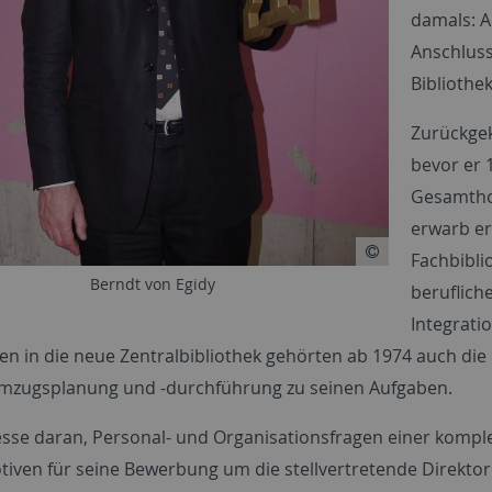
damals: Au
Anschluss
Bibliothek
Zurückgek
bevor er 
Gesamthoc
erwarb er
Fachbibli
Berndt von Egidy
beruflich
Integrati
ken in die neue Zentralbibliothek gehörten ab 1974 auch di
mzugsplanung und -durchführung zu seinen Aufgaben.
esse daran, Personal- und Organisationsfragen einer komplex
tiven für seine Bewerbung um die stellvertretende Direktore