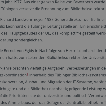
im Jahr 1977. Aus einer ganzen Reihe von Bewerbern wurde 
 Tübingen versetzt; die Ernennung zum Bibliotheksdirektor 
ichard Landwehrmeyer 1987 Generaldirektor der Berliner S
lix Leonhard die Tübinger Leitungsstelle an. Ein einschneid
 des Hauptgebäudes der UB, das komplett freigestellt werd
derung sondergleichen.
e Berndt von Egidy in Nachfolge von Herrn Leonhard, der 
n hatte, zum Leitenden Bibliotheksdirektor der Universität
r-Jahre brachten vielfältige Aufgaben: Verbesserungen in 
1
gskoordination
innerhalb des Tübinger Bibliothekssystems
dskonversion, Ausbau und Migration der IT-Systeme, Verä
wichtigste und die Bibliothek nachhaltig prägende Leistung 
die Prioritätenliste der universitär und politisch Verantwo
 des Ammerbaus, der das Gefüge der Zentralbibliothek im T