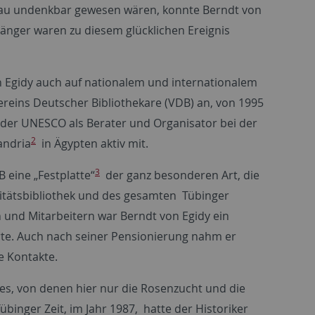
sbau undenkbar gewesen wären, konnte Berndt von
rgänger waren zu diesem glücklichen Ereignis
n Egidy auch auf nationalem und internationalem
ereins Deutscher Bibliothekare (VDB) an, von 1995
ag der UNESCO als Berater und Organisator bei der
2
andria
in Ägypten aktiv mit.
3
 eine „Festplatte“
der ganz besonderen Art, die
sitätsbibliothek und des gesamten Tübinger
n und Mitarbeitern war Berndt von Egidy ein
te. Auch nach seiner Pensionierung nahm er
e Kontakte.
s, von denen hier nur die Rosenzucht und die
binger Zeit, im Jahr 1987, hatte der Historiker