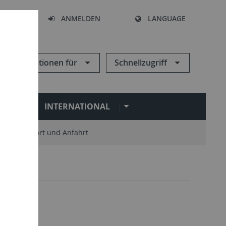
HEN
ANMELDEN
LANGUAGE
Informationen für
Schnellzugriff
N
INTERNATIONAL
Standort und Anfahrt
Leute
5
ute