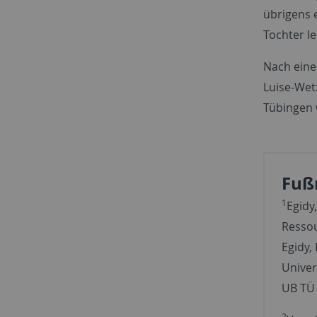
übrigens e
Tochter le
Nach einem
Luise-Wetz
Tübingen 
Fuß
1
Egidy
Ressou
Egidy,
Univer
UB TÜ
2