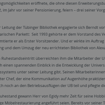
ngsmöglichkeiten eröffnete, die ohne diesen Erweiterung
, im Jahr vor seiner Pensionierung, feiern – drei seiner Vo
 Leitung der Tübinger Bibliothek engagierte sich Berndt vo
karischen Parkett: Seit 1993 gehörte er dem Vorstand des V
amtierte er als Erster Vorsitzender. Und er wirkte im Auftr
ng und dem Umzug der neu errichteten Bibliothek von Alex
 Ruhestandseintritt überreichten ihm die Mitarbeiter der UB
h einen spannenden Einblick in die Entwicklung der Univer
kssystems unter seiner Leitung gibt. Seinen Mitarbeiterinne
er Chef, der eine Kommunikation auf Augenhöhe praktizier
ch noch an den Betriebsausflügen der UB teil und pflegte di
uhestand gewann Herr von Egidy mehr Zeit für seine Hobbie
e Möbelrestaurierung angeführt seien. Bereits vor seiner Tü