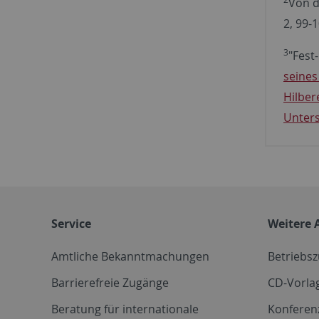
Von d
2, 99-1
3
"Fest-
seines
Hilber
Unters
Service
Weitere 
Amtliche Bekanntmachungen
Betriebs
Barrierefreie Zugänge
CD-Vorla
Beratung für internationale
Konferen