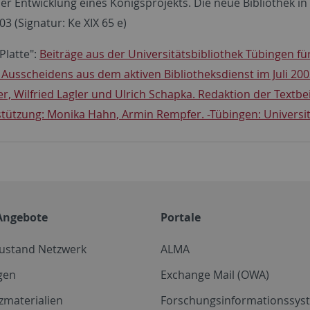
er Entwicklung eines Königsprojekts. Die neue Bibliothek in 
03 (Signatur: Ke XIX 65 e)
Platte":
Beiträge aus der Universitätsbibliothek Tübingen fü
 Ausscheidens aus dem aktiven Bibliotheksdienst im Juli 2
er, Wilfried Lagler und Ulrich Schapka. Redaktion der Textbei
tützung: Monika Hahn, Armin Rempfer. -Tübingen: Universit
Angebote
Portale
zustand Netzwerk
ALMA
gen
Exchange Mail (OWA)
zmaterialien
Forschungsinformationssyst