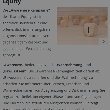
Equity
Die
„Awareness-Kampagne“
des Teams Equity ist ein
zentraler Baustein für eine
offene, diskriminierungs­freie
Organisationskultur, die von
gegenseitigem Respekt und
gegenseitiger Wertschätzung
geprägt ist.
„
Awareness
“ bedeutet zugleich „
Wahrnehmung
“ und
„
Bewusstsein
“. Die „Awareness-Kampagne“ zielt darauf ab,
„Bewusstsein“ zu schaffen und die „Wahrnehmung“ zu
schärfen. Sie informiert über Formen, Ursachen und
Wirkmechanis­men von Ausgrenzung und Diskriminierung. Sie
regt an zur Reflektion eigener „Biases“ und von Regelungen
und Normen, die strukturell ausgrenzen können. Sie zeigt
Handlungs­möglichkeiten auf und ermutigt, selbst