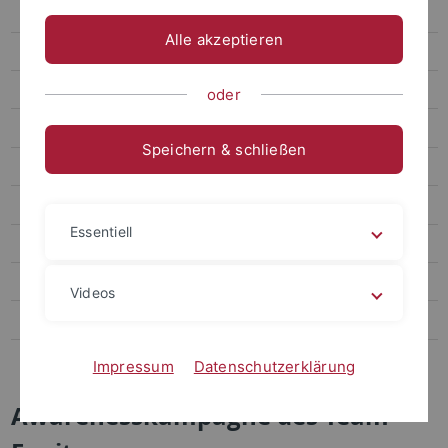
Antidiskriminierung
Alle akzeptieren
Diversität und Gender in der Lehre
Antirassismus
oder
Antiziganismus
Speichern & schließen
Barrierefreiheit
Trans Inter Queer
Essentiell
Gendergerechte Sprache
Gender Pay Gap
Videos
Netzwerke
Kontakt Team Equity
Impressum
Datenschutzerklärung
Awarenesskampagne des Team