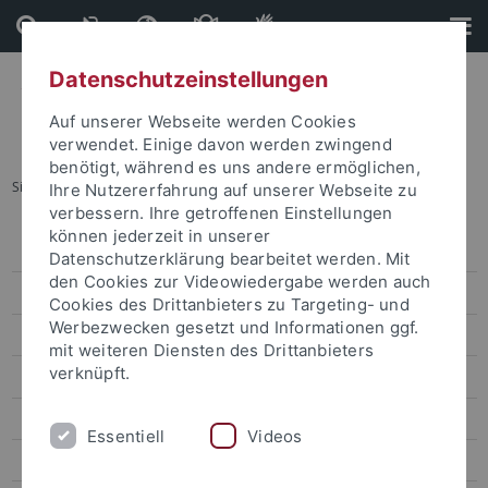
Direkt
Direkt
zum
zur
Inhalt
Fußleiste
Datenschutzeinstellungen
Auf unserer Webseite werden Cookies
verwendet. Einige davon werden zwingend
benötigt, während es uns andere ermöglichen,
Sie sind hier:
Startseite
...
Awarenesskampagne
Ihre Nutzererfahrung auf unserer Webseite zu
verbessern. Ihre getroffenen Einstellungen
können jederzeit in unserer
Policies - Strategien
Datenschutzerklärung bearbeitet werden. Mit
den Cookies zur Videowiedergabe werden auch
Service
Cookies des Drittanbieters zu Targeting- und
Werbezwecken gesetzt und Informationen ggf.
Förderprogramme
mit weiteren Diensten des Drittanbieters
verknüpft.
Handlungsfelder
Awarenesskampagne
Essentiell
Videos
Chancengerechte Besetzungsverfahren