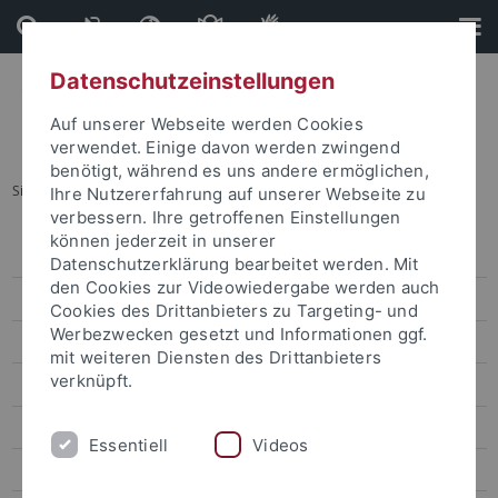
Direkt
Direkt
zum
zur
Inhalt
Fußleiste
Datenschutzeinstellungen
Auf unserer Webseite werden Cookies
verwendet. Einige davon werden zwingend
benötigt, während es uns andere ermöglichen,
Sie sind hier:
Startseite
...
Mitglieder (alphabetisch)
Ihre Nutzererfahrung auf unserer Webseite zu
verbessern. Ihre getroffenen Einstellungen
können jederzeit in unserer
Organisation
Datenschutzerklärung bearbeitet werden. Mit
den Cookies zur Videowiedergabe werden auch
Mitglieder (nach Teilprojekten)
Cookies des Drittanbieters zu Targeting- und
Werbezwecken gesetzt und Informationen ggf.
Mitglieder (alphabetisch)
mit weiteren Diensten des Drittanbieters
verknüpft.
Assoziierte Mitglieder
Forschungsprogramm
Essentiell
Videos
Forschungsprojekte