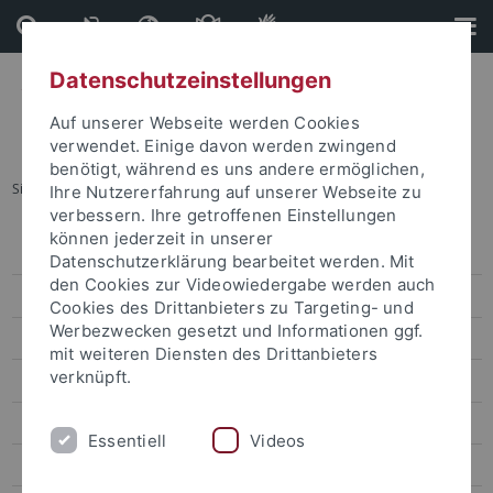
Direkt
Direkt
zum
zur
Inhalt
Fußleiste
Datenschutzeinstellungen
Auf unserer Webseite werden Cookies
verwendet. Einige davon werden zwingend
benötigt, während es uns andere ermöglichen,
Sie sind hier:
Startseite
...
Geowissenschaften
Ihre Nutzererfahrung auf unserer Webseite zu
verbessern. Ihre getroffenen Einstellungen
können jederzeit in unserer
Studierenden-ABC
Datenschutzerklärung bearbeitet werden. Mit
den Cookies zur Videowiedergabe werden auch
Tübingen als Studienort
Cookies des Drittanbieters zu Targeting- und
Werbezwecken gesetzt und Informationen ggf.
Angebote für Studieninteressierte
mit weiteren Diensten des Drittanbieters
verknüpft.
Ich will studieren
Hinweise Studienwahl und Bewerbung
Essentiell
Videos
Schnupperstudium