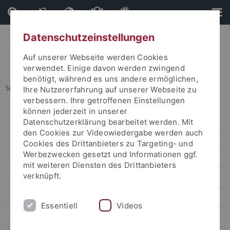
Direkt
Direkt
zum
zur
Inhalt
Fußleiste
Datenschutzeinstellungen
Auf unserer Webseite werden Cookies
verwendet. Einige davon werden zwingend
benötigt, während es uns andere ermöglichen,
Sie sind hier:
Startseite
...
Sustainability Lecture
Ihre Nutzererfahrung auf unserer Webseite zu
verbessern. Ihre getroffenen Einstellungen
können jederzeit in unserer
Aktuelles & Überblick zu NE
Datenschutzerklärung bearbeitet werden. Mit
den Cookies zur Videowiedergabe werden auch
Kompetenzzentrum für Nachhaltige Entwicklung
Cookies des Drittanbieters zu Targeting- und
Werbezwecken gesetzt und Informationen ggf.
Studium / Lehre
mit weiteren Diensten des Drittanbieters
verknüpft.
Studium Oecologicum
Nachhaltigkeitspreis für Abschlussarbeiten
Essentiell
Videos
Sustainability Lecture