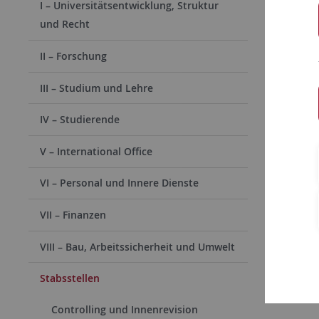
(Bitte
I – Universitätsentwicklung, Struktur
und Recht
II – Forschung
III – Studium und Lehre
IV – Studierende
V – International Office
VI – Personal und Innere Dienste
VII – Finanzen
VIII – Bau, Arbeitssicherheit und Umwelt
Stabsstellen
Controlling und Innenrevision