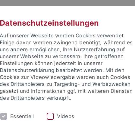
RACHE
UNI A-Z
KONTAKT
SUC
Datenschutzeinstellungen
Auf unserer Webseite werden Cookies verwendet.
Einige davon werden zwingend benötigt, während es
uns andere ermöglichen, Ihre Nutzererfahrung auf
unserer Webseite zu verbessern. Ihre getroffenen
TUDIUM
Einstellungen können jederzeit in unserer
FORSCHUNG
EINRICHTUNGE
Datenschutzerklärung bearbeitet werden. Mit den
Cookies zur Videowiedergabe werden auch Cookies
Universitätsbibliothek
Zentrum für Datenverarbeitung
des Drittanbieters zu Targeting- und Werbezwecken
gesetzt und Informationen ggf. mit weiteren Diensten
des Drittanbieters verknüpft.
ltung
Stabsstellen
Transformation und Change-Management
Essentiell
Videos
lisierungsprojekte in der Machbarkei