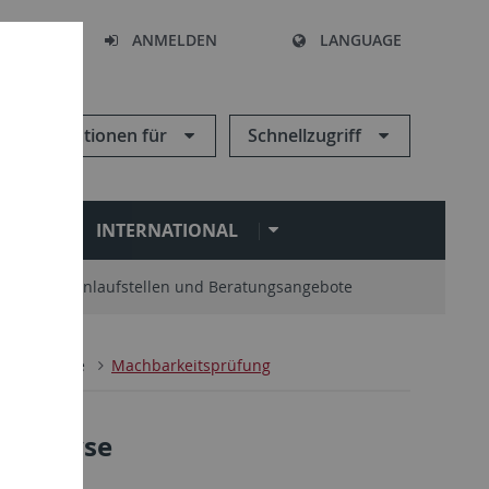
HEN
ANMELDEN
LANGUAGE
Informationen für
Schnellzugriff
N
INTERNATIONAL
Zentrale Anlaufstellen und Beratungsangebote
Projekte
Machbarkeitsprüfung
tsanalyse