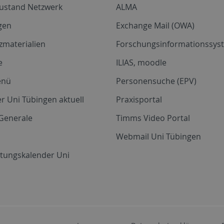
zustand Netzwerk
ALMA
gen
Exchange Mail (OWA)
zmaterialien
Forschungsinformationssyst
e
ILIAS, moodle
enü
Personensuche (EPV)
r Uni Tübingen aktuell
Praxisportal
Generale
Timms Video Portal
Webmail Uni Tübingen
ltungskalender Uni