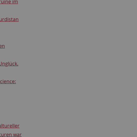
ruine im
Kurdistan
en
Unglück.
cience:
tureller
turen war