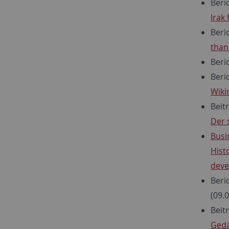
Beric
Irak 
Beri
than
Beric
Beri
Wiki
Beit
Der 
Busi
Hist
dev
Beri
(09.
Beit
Gedä