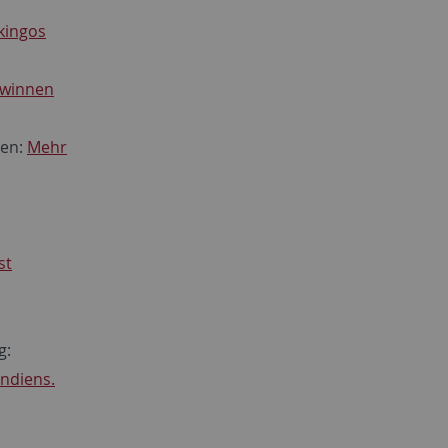
kingos
ewinnen
ten:
Mehr
st
g:
Indiens.