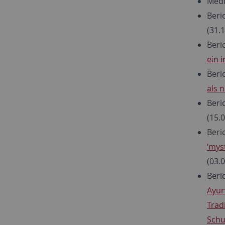
Medi
Beri
(31.
Beri
ein 
Beri
als 
Beri
(15.
Beri
‘mys
(03.
Beri
Ayur
Trad
Schu