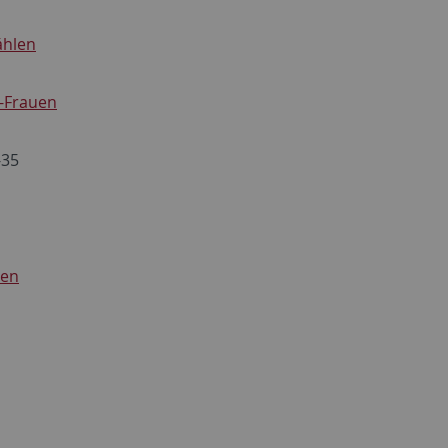
ählen
-Frauen
-35
ren