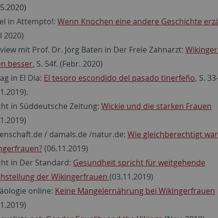
05.2020)
kel in Attempto!:
Wenn Knochen eine andere Geschichte erz
l 2020)
rview mit Prof. Dr. Jörg Baten in Der Freie Zahnarzt:
Wikinger
en besser
, S. 54f. (Febr. 2020)
ag in El Dia:
El tesoro escondido del pasado tinerfeño
, S. 33
11.2019).
cht in Süddeutsche Zeitung:
Wickie und die starken Frauen
11.2019)
enschaft.de / damals.de /natur.de:
Wie gleichberechtigt wa
ngerfrauen?
(06.11.2019)
cht in Der Standard:
Gesundheit spricht für weitgehende
chstellung der Wikingerfrauen
(03.11.2019)
äologie online:
Keine Mangelernährung bei Wikingerfrauen
11.2019)