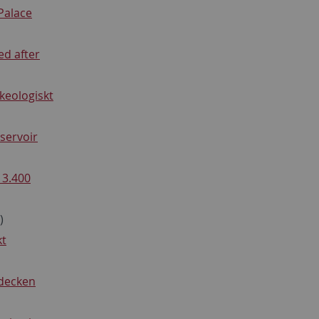
Palace
ed after
keologiskt
servoir
 3.400
)
kt
tdecken