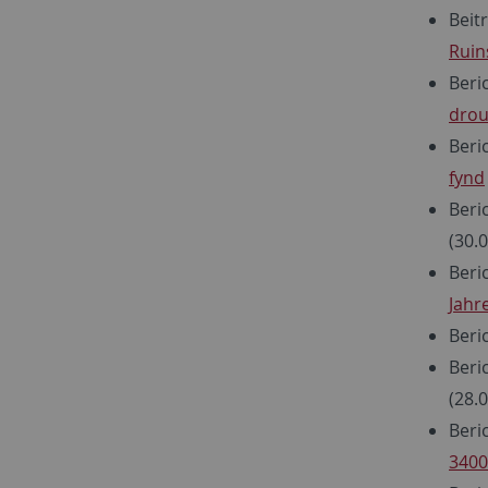
Beitr
Ruin
Beri
drou
Beri
fynd
Beri
(30.
Beri
Jahre
Beri
Beri
(28.
Beri
3400