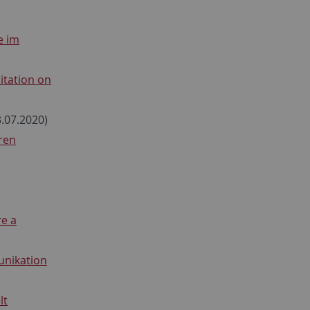
e im
itation on
.07.2020)
ren
re a
nikation
lt