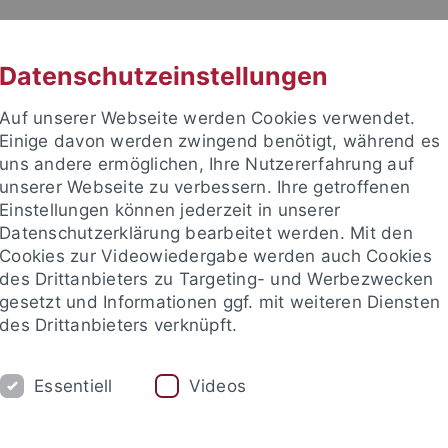
RACHE
UNI A-Z
KONTAKT
SUC
Datenschutzeinstellungen
Auf unserer Webseite werden Cookies verwendet.
Einige davon werden zwingend benötigt, während es
uns andere ermöglichen, Ihre Nutzererfahrung auf
unserer Webseite zu verbessern. Ihre getroffenen
TUDIUM
Einstellungen können jederzeit in unserer
FORSCHUNG
EINRICHTUNGE
Datenschutzerklärung bearbeitet werden. Mit den
Cookies zur Videowiedergabe werden auch Cookies
Zentren und Institute
Nachwuchsförderung
Kooperation
des Drittanbieters zu Targeting- und Werbezwecken
gesetzt und Informationen ggf. mit weiteren Diensten
des Drittanbieters verknüpft.
gsschwerpunkte
...
SFB 1070
Archiv
Zweite Förderphas
Essentiell
Videos
sespiegel