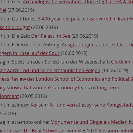
ht in n-tv:
Archäologische Sensation - Dürre legt alte Palast
frei
(27.06.2019)
cht in Gulf Times:
3,400-year-old palace discovered in Iraqi 
ks to drought
(27.06.2019)
ht in Die Zeit:
Der Palast im See
(26.06.2019)
cht in Eckernförder Zeitung:
Ausgrabungen an der Schlei - D
ngern in Kosel auf der Spur
(18.06.2019)
rag in Spektrum.de / Sprektrum der Wissenschaft:
Glück im 
schwarze Tod und seine erstaunlichen Folgen
(14.06.2019)
ness Review der London School of Economics and Political S
ory shows that women’s autonomy leads to long-term
elopment
(29.05.2019)
cht in scinexx:
Keilschrift-Fund verrät assyrische Königsstadt
05.2019)
rag in attempto online:
Monumente und Dinge als Medien kul
chtnisse - Dr. Beat Schweizer vom SFB 1070 RessourcenKul