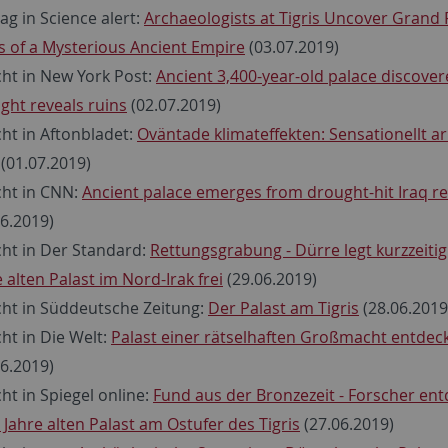
ag in Science alert:
Archaeologists at Tigris Uncover Grand 
s of a Mysterious Ancient Empire
(03.07.2019)
cht in New York Post:
Ancient 3,400-year-old palace discover
ght reveals ruins
(02.07.2019)
cht in Aftonbladet:
Oväntade klimateffekten: Sensationellt ar
(01.07.2019)
cht in CNN:
Ancient palace emerges from drought-hit Iraq re
06.2019)
cht in Der Standard:
Rettungsgrabung - Dürre legt kurzzeitig
 alten Palast im Nord-Irak frei
(29.06.2019)
cht in Süddeutsche Zeitung:
Der Palast am Tigris
(28.06.2019
cht in Die Welt:
Palast einer rätselhaften Großmacht entdec
06.2019)
cht in Spiegel online:
Fund aus der Bronzezeit - Forscher en
 Jahre alten Palast am Ostufer des Tigris
(27.06.2019)