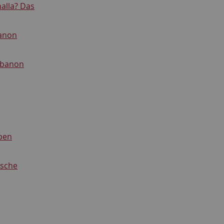
halla? Das
banon
ebanon
lpen
ische