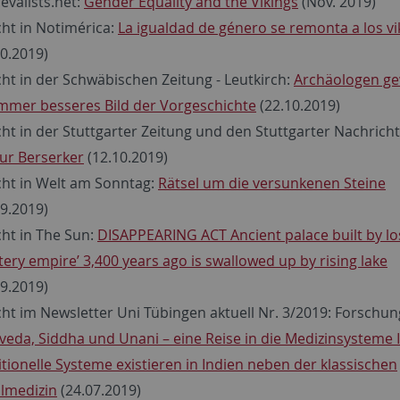
evalists.net:
Gender Equality and the Vikings
(Nov. 2019)
cht in Notimérica:
La igualdad de género se remonta a los vi
10.2019)
cht in der Schwäbischen Zeitung - Leutkirch:
Archäologen g
immer besseres Bild der Vorgeschichte
(22.10.2019)
cht in der Stuttgarter Zeitung und den Stuttgarter Nachrich
nur Berserker
(12.10.2019)
cht in Welt am Sonntag:
Rätsel um die versunkenen Steine
09.2019)
cht in The Sun:
DISAPPEARING ACT Ancient palace built by lo
tery empire’ 3,400 years ago is swallowed up by rising lake
09.2019)
cht im Newsletter Uni Tübingen aktuell Nr. 3/2019: Forschun
veda, Siddha und Unani – eine Reise in die Medizinsysteme 
itionelle Systeme existieren in Indien neben der klassischen
lmedizin
(24.07.2019)