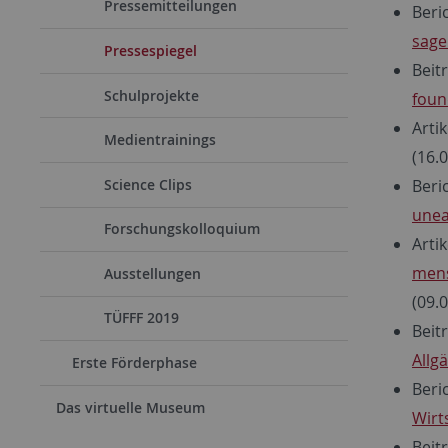
Pressemitteilungen
Beri
sage
Pressespiegel
Beit
Schulprojekte
found
Arti
Medientrainings
(16.
Beri
Science Clips
unea
Forschungskolloquium
Arti
mens
Ausstellungen
(09.
TÜFFF 2019
Beit
Allg
Erste Förderphase
Beri
Das virtuelle Museum
Wirt
Beit