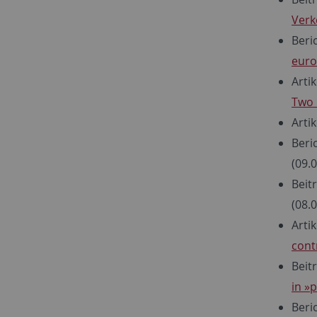
Verk
Beri
euro
Arti
Two
Arti
Beri
(09.
Beit
(08.
Artik
cont
Beit
in »
Beri