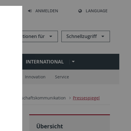
HEN
ANMELDEN
LANGUAGE
Informationen für
Schnellzugriff
N
INTERNATIONAL
spartner
Innovation
Service
e
Wissenschaftskommunikation
Pressespiegel
Übersicht