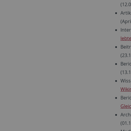
(12.
Arti
(Apri
Inte
lebt
Beitr
(23.
Beri
(13.
Wiss
Wiki
Beri
Glei
Arch
(01.