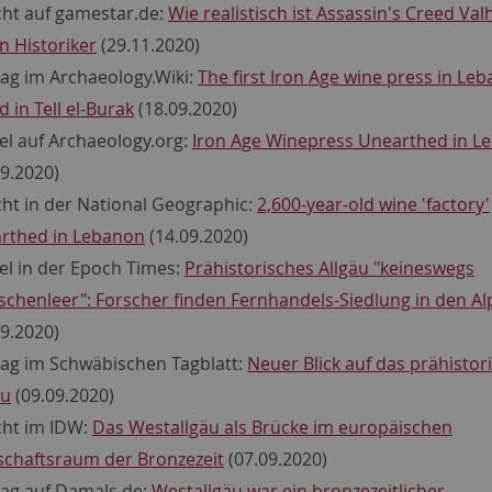
cht auf gamestar.de:
Wie realistisch ist Assassin's Creed Val
n Historiker
(29.11.2020)
rag im Archaeology.Wiki:
The first Iron Age wine press in Le
 in Tell el-Burak
(18.09.2020)
kel auf Archaeology.org:
Iron Age Winepress Unearthed in L
09.2020)
cht in der National Geographic:
2,600-year-old wine 'factory'
rthed in Lebanon
(14.09.2020)
kel in der Epoch Times:
Prähistorisches Allgäu "keineswegs
chenleer": Forscher finden Fernhandels-Siedlung in den A
09.2020)
rag im Schwäbischen Tagblatt:
Neuer Blick auf das prähistor
äu
(09.09.2020)
cht im IDW:
Das Westallgäu als Brücke im europäischen
schaftsraum der Bronzezeit
(07.09.2020)
rag auf Damals.de:
Westallgäu war ein bronzezeitlicher