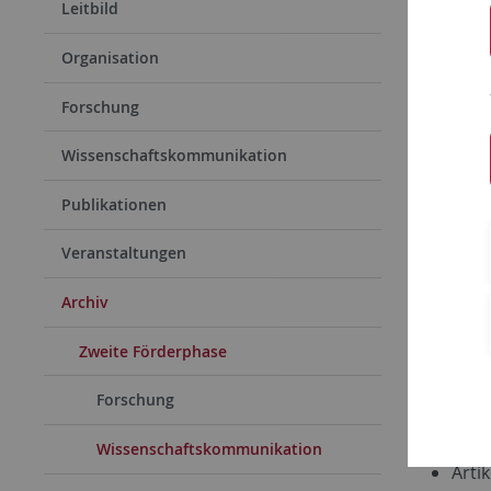
Leitbild
Organisation
Online
Forschung
Arti
Medi
Wissenschaftskommunikation
Mitt
Publikationen
drit
Beit
Veranstaltungen
Weiz
Archiv
Arti
Rela
Zweite Förderphase
Noti
Forschung
Beri
DFG 
Wissenschaftskommunikation
Artik