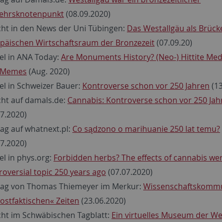
ehrsknotenpunkt
(08.09.2020)
cht in den News der Uni Tübingen:
Das Westallgäu als Brück
päischen Wirtschaftsraum der Bronzezeit
(07.09.20)
kel in ANA Today:
Are Monuments History? (Neo-) Hittite Med
 Memes
(Aug. 2020)
kel in Schweizer Bauer:
Kontroverse schon vor 250 Jahren
(13
cht auf damals.de:
Cannabis: Kontroverse schon vor 250 Jah
07.2020)
rag auf whatnext.pl:
Co sądzono o marihuanie 250 lat temu?
07.2020)
el in phys.org:
Forbidden herbs? The effects of cannabis we
roversial topic 250 years ago
(07.07.2020)
rag von Thomas Thiemeyer im Merkur:
Wissenschaftskommu
postfaktischen« Zeiten
(23.06.2020)
cht im Schwäbischen Tagblatt:
Ein virtuelles Museum der We