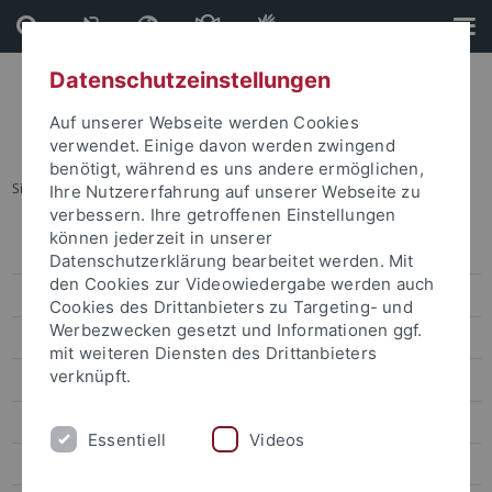
Direkt
Direkt
zum
zur
Inhalt
Fußleiste
Datenschutzeinstellungen
Auf unserer Webseite werden Cookies
verwendet. Einige davon werden zwingend
benötigt, während es uns andere ermöglichen,
Sie sind hier:
Startseite
...
Geowissenschaften
Ihre Nutzererfahrung auf unserer Webseite zu
verbessern. Ihre getroffenen Einstellungen
können jederzeit in unserer
Forschungsförderung
Datenschutzerklärung bearbeitet werden. Mit
den Cookies zur Videowiedergabe werden auch
Forschungsfördernachrichten
Cookies des Drittanbieters zu Targeting- und
Werbezwecken gesetzt und Informationen ggf.
Ausschreibungen
mit weiteren Diensten des Drittanbieters
verknüpft.
Alte Kulturen
Außereuropäische Sprachen und Kulturen
Essentiell
Videos
Biologie und Lebenswissenschaften