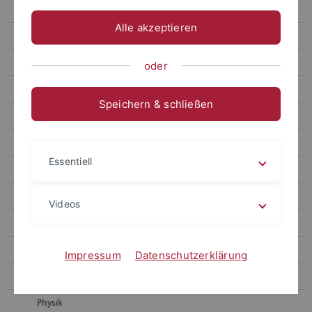
Chemie
Alle akzeptieren
Erziehungswissenschaft und Bildungsforschung
Geschichtswissenschaft
oder
Geowissenschaften
Speichern & schließen
Informatik
Literaturwissenschaft
Essentiell
Mathematik
Medienwissenschaft
Videos
Neurowissenschaft
Pharmazie
Impressum
Datenschutzerklärung
Philosophie
Physik