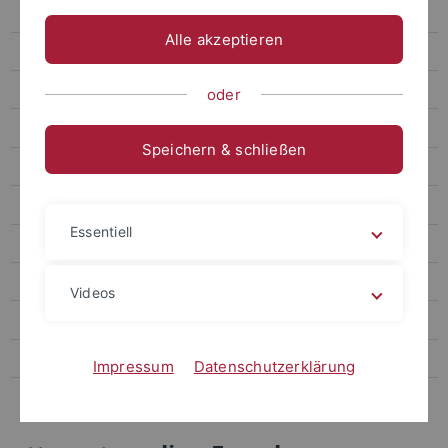
Termine
Alle akzeptieren
Forum
Archiv attempto online
oder
Newsletter Uni Tübingen aktuell
Speichern & schließen
Forschungsmagazin Attempto
Publikationen
Essentiell
Social Media
Videos
Videos
Podcasts
Personalia
Impressum
Datenschutzerklärung
Veranstaltungen