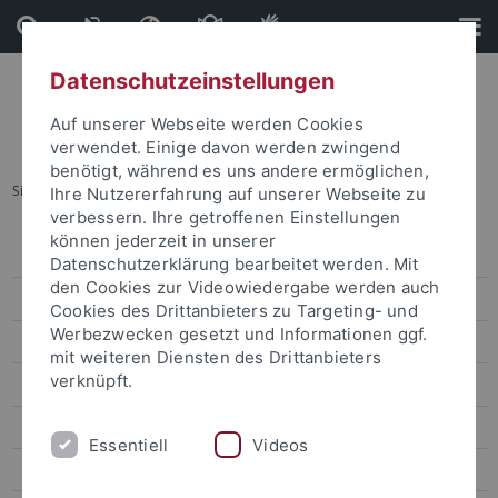
Direkt
Direkt
zum
zur
Inhalt
Fußleiste
Datenschutzeinstellungen
Auf unserer Webseite werden Cookies
verwendet. Einige davon werden zwingend
benötigt, während es uns andere ermöglichen,
Sie sind hier:
Startseite
...
Forschung
Ihre Nutzererfahrung auf unserer Webseite zu
verbessern. Ihre getroffenen Einstellungen
können jederzeit in unserer
Pressemitteilungen
Datenschutzerklärung bearbeitet werden. Mit
den Cookies zur Videowiedergabe werden auch
attempto online
Cookies des Drittanbieters zu Targeting- und
Werbezwecken gesetzt und Informationen ggf.
Forschung
mit weiteren Diensten des Drittanbieters
verknüpft.
Studium
Uni intern
Essentiell
Videos
Leute