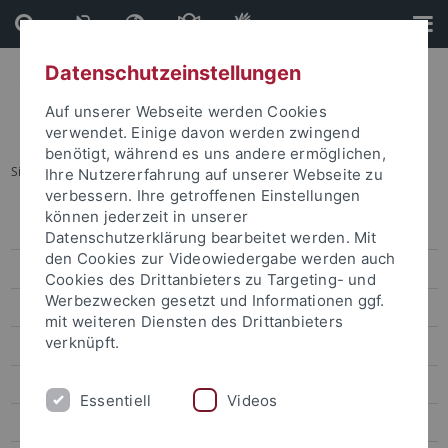
Direkt
Direkt
zum
zur
Inhalt
Fußleiste
Datenschutzeinstellungen
Auf unserer Webseite werden Cookies
verwendet. Einige davon werden zwingend
benötigt, während es uns andere ermöglichen,
Sie sind hier:
Startseite
...
Archiv
Ihre Nutzererfahrung auf unserer Webseite zu
verbessern. Ihre getroffenen Einstellungen
können jederzeit in unserer
Pressemitteilungen
Datenschutzerklärung bearbeitet werden. Mit
den Cookies zur Videowiedergabe werden auch
Archiv
Cookies des Drittanbieters zu Targeting- und
Werbezwecken gesetzt und Informationen ggf.
attempto online
mit weiteren Diensten des Drittanbieters
verknüpft.
Newsletter Uni Tübingen aktuell
Forschungsmagazin Attempto
Essentiell
Videos
Publikationen