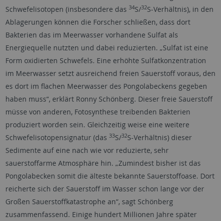
34
32
Schwefelisotopen (insbesondere das
S/
S-Verhältnis), in den
Ablagerungen können die Forscher schließen, dass dort
Bakterien das im Meerwasser vorhandene Sulfat als
Energiequelle nutzten und dabei reduzierten. „Sulfat ist eine
Form oxidierten Schwefels. Eine erhöhte Sulfatkonzentration
im Meerwasser setzt ausreichend freien Sauerstoff voraus, den
es dort im flachen Meerwasser des Pongolabeckens gegeben
haben muss“, erklärt Ronny Schönberg. Dieser freie Sauerstoff
müsse von anderen, Fotosynthese treibenden Bakterien
produziert worden sein. Gleichzeitig weise eine weitere
33
32
Schwefelisotopensignatur (das
S/
S-Verhältnis) dieser
Sedimente auf eine nach wie vor reduzierte, sehr
sauerstoffarme Atmosphäre hin. „Zumindest bisher ist das
Pongolabecken somit die älteste bekannte Sauerstoffoase. Dort
reicherte sich der Sauerstoff im Wasser schon lange vor der
Großen Sauerstoffkatastrophe an“, sagt Schönberg
zusammenfassend. Einige hundert Millionen Jahre später